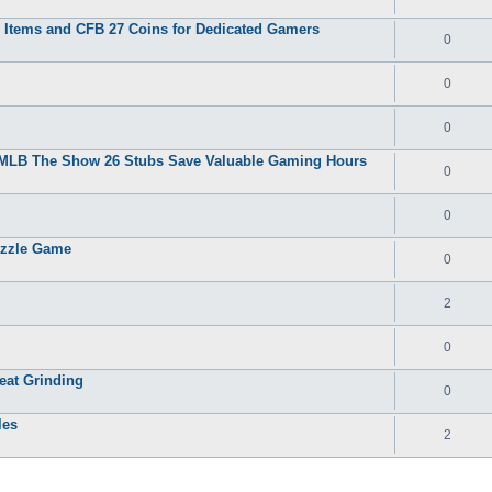
 2 Items and CFB 27 Coins for Dedicated Gamers
0
0
0
y MLB The Show 26 Stubs Save Valuable Gaming Hours
0
0
uzzle Game
0
2
0
eat Grinding
0
les
2