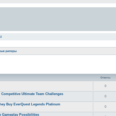
ей
вые риперы
ширенный поиск
Ответы
0
 Competitive Ultimate Team Challenges
0
They Buy EverQuest Legends Platinum
0
 Gameplay Possibilities