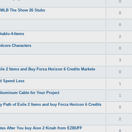
0
y MLB The Show 26 Stubs
0
0
iablo-4-Items
2
rdcore Characters
0
3
le 2 Items and Buy Forza Horizon 6 Credits Markets
0
nd Spend Less
1
Aluminum Cable for Your Project
1
 Path of Exile 2 Items and buy Forza Horizon 6 Credits
0
2
tes After You buy Aion 2 Kinah from EZBUFF
0