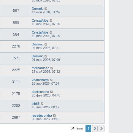
16 июн 2026, 01:51
Dominic
597
11 июн 2026, 01:24
CrystalVibe
699
10 июн 2026, 07:26
CrystalVibe
584
10 июн 2026, 07:25
Dominic
2278
04 июн 2026, 02:41
Dominic
1571
01 июн 2026, 07:09
melinarusso
2225
13 май 2026, 07:32
vaaniobatra
3111
16 апр 2026, 07:57
danielchase
2175
25 фев 2026, 04:48
jhb66
2282
16 янв 2026, 08:17
rosedevondra
2697
05 янв 2026, 13:16
1
2
След.
34 темы