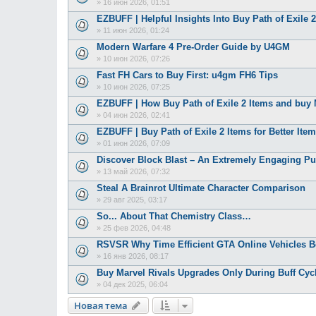
»
16 июн 2026, 01:51
EZBUFF | Helpful Insights Into Buy Path of Exile
»
11 июн 2026, 01:24
Modern Warfare 4 Pre-Order Guide by U4GM
»
10 июн 2026, 07:26
Fast FH Cars to Buy First: u4gm FH6 Tips
»
10 июн 2026, 07:25
EZBUFF | How Buy Path of Exile 2 Items and bu
»
04 июн 2026, 02:41
EZBUFF | Buy Path of Exile 2 Items for Better Item
»
01 июн 2026, 07:09
Discover Block Blast – An Extremely Engaging P
»
13 май 2026, 07:32
Steal A Brainrot Ultimate Character Comparison
»
29 авг 2025, 03:17
So... About That Chemistry Class…
»
25 фев 2026, 04:48
RSVSR Why Time Efficient GTA Online Vehicles B
»
16 янв 2026, 08:17
Buy Marvel Rivals Upgrades Only During Buff Cyc
»
04 дек 2025, 06:04
Новая тема