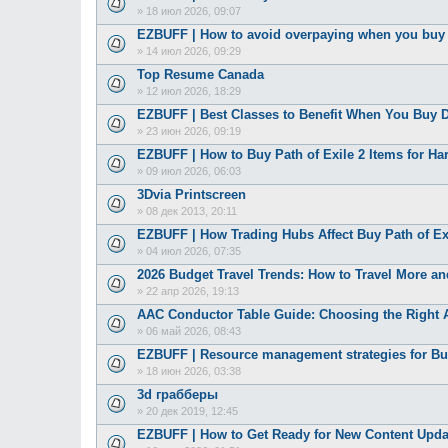
»
18 июл 2026, 09:07
EZBUFF | How to avoid overpaying when you bu
»
14 июл 2026, 09:29
Top Resume Canada
»
12 июл 2026, 18:29
EZBUFF | Best Classes to Benefit When You Buy D
»
23 июн 2026, 09:19
EZBUFF | How to Buy Path of Exile 2 Items for Ha
»
09 июл 2026, 06:03
3Dvia Printscreen
»
08 дек 2013, 20:11
EZBUFF | How Trading Hubs Affect Buy Path of Exi
»
04 июл 2026, 07:35
2026 Budget Travel Trends: How to Travel More a
»
22 апр 2026, 19:13
AAC Conductor Table Guide: Choosing the Right 
»
06 май 2026, 08:43
EZBUFF | Resource management strategies for Buy
»
18 июн 2026, 03:38
3d грабберы
»
20 дек 2019, 12:45
EZBUFF | How to Get Ready for New Content Upda