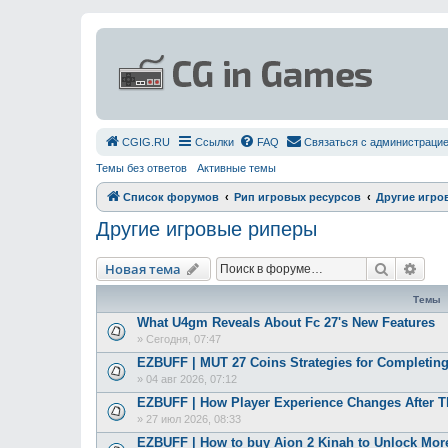
СGIG.RU
Ссылки
FAQ
Связаться с администраци
Темы без ответов
Активные темы
Список форумов
Рип игровых ресурсов
Другие игро
Другие игровые риперы
Поиск
Рас
Новая тема
Темы
What U4gm Reveals About Fc 27's New Features
»
Сегодня, 07:47
EZBUFF | MUT 27 Coins Strategies for Completing
»
04 авг 2026, 07:12
EZBUFF | How Player Experience Changes After 
»
27 июл 2026, 08:33
EZBUFF | How to buy Aion 2 Kinah to Unlock More