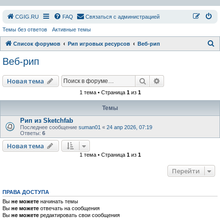
СGIG.RU
FAQ
Связаться с администрацией
Темы без ответов
Активные темы
П
Список форумов
Рип игровых ресурсов
Веб-рип
о
Веб-рип
и
с
Поиск
Расширенный пои
Новая тема
к
1 тема • Страница
1
из
1
Темы
Рип из Sketchfab
Последнее сообщение
suman01
«
24 апр 2026, 07:19
Ответы:
6
Новая тема
1 тема • Страница
1
из
1
Перейти
ПРАВА ДОСТУПА
Вы
не можете
начинать темы
Вы
не можете
отвечать на сообщения
Вы
не можете
редактировать свои сообщения