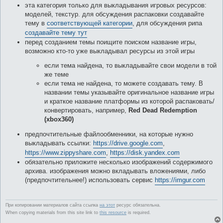
эта категория только для выкладывания игровых ресурсов:
моделей, текстур. для обсуждения распаковки создавайте
тему в
соответствующей категории
, для обсуждения рипа
создавайте тему тут
перед созданием темы поищите поиском название игры,
возможно кто-то уже выкладывал ресурсы из этой игры
если тема найдена, то выкладывайте свои модели в той
же теме
если тема не найдена, то можете создавать тему. В
названии темы указывайте оригинальное название игры
и краткое название платформы из которой распаковать/
конвертировать, например,
Red Dead Redemption
(xbox360)
предпочтительные файлообменники, на которые нужно
выкладывать ссылки:
https://drive.google.com
,
https://www.zippyshare.com
,
https://disk.yandex.com
обязательно приложите несколько изображений содержимого
архива. изображения можно вкладывать вложениями, либо
(предпочтительнее!) использовать сервис
https://imgur.com
При копировании материалов сайта ссылка
на этот
ресурс обязательна.
When copying materials from this site link to
this resource
is required.