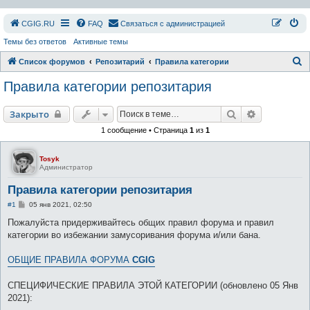
СGIG.RU
FAQ
Связаться с администрацией
Темы без ответов
Активные темы
П
Список форумов
Репозитарий
Правила категории
о
Правила категории репозитария
и
с
Поиск
Расширенн
Закрыто
к
1 сообщение • Страница
1
из
1
Tosyk
Администратор
Правила категории репозитария
С
#1
05 янв 2021, 02:50
о
о
Пожалуйста придерживайтесь общих правил форума и правил
б
категории во избежании замусоривания форума и/или бана.
щ
е
н
ОБЩИЕ ПРАВИЛА ФОРУМА
CGIG
и
е
СПЕЦИФИЧЕСКИЕ ПРАВИЛА ЭТОЙ КАТЕГОРИИ (обновлено 05 Янв
2021):