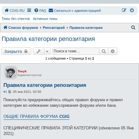
СGIG.RU
FAQ
Связаться с администрацией
Темы без ответов
Активные темы
П
Список форумов
Репозитарий
Правила категории
о
Правила категории репозитария
и
с
Поиск
Расширенн
Закрыто
к
1 сообщение • Страница
1
из
1
Tosyk
Администратор
Правила категории репозитария
С
#1
05 янв 2021, 02:50
о
о
Пожалуйста придерживайтесь общих правил форума и правил
б
категории во избежании замусоривания форума и/или бана.
щ
е
н
ОБЩИЕ ПРАВИЛА ФОРУМА
CGIG
и
е
СПЕЦИФИЧЕСКИЕ ПРАВИЛА ЭТОЙ КАТЕГОРИИ (обновлено 05 Янв
2021):