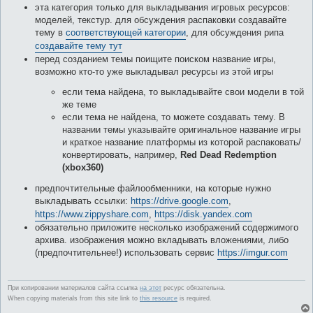
эта категория только для выкладывания игровых ресурсов:
моделей, текстур. для обсуждения распаковки создавайте
тему в
соответствующей категории
, для обсуждения рипа
создавайте тему тут
перед созданием темы поищите поиском название игры,
возможно кто-то уже выкладывал ресурсы из этой игры
если тема найдена, то выкладывайте свои модели в той
же теме
если тема не найдена, то можете создавать тему. В
названии темы указывайте оригинальное название игры
и краткое название платформы из которой распаковать/
конвертировать, например,
Red Dead Redemption
(xbox360)
предпочтительные файлообменники, на которые нужно
выкладывать ссылки:
https://drive.google.com
,
https://www.zippyshare.com
,
https://disk.yandex.com
обязательно приложите несколько изображений содержимого
архива. изображения можно вкладывать вложениями, либо
(предпочтительнее!) использовать сервис
https://imgur.com
При копировании материалов сайта ссылка
на этот
ресурс обязательна.
When copying materials from this site link to
this resource
is required.