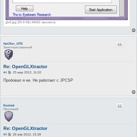
glx3.jpg (55.8 КБ) 49081 просмотр
HaCKer_UTD
Заинтересованный
Re: OpenGLXtractor
С
#4
25 мар 2012, 11:02
о
о
Пробовал я ее. Не работает с JPCSP
б
щ
е
н
и
е
Koshak
Прохожий
Re: OpenGLXtractor
С
#5
28 апр 2012, 15:39