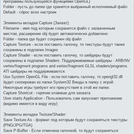
программы пользующейся функциями OpenGL)
Folder - пусть до папки где хранится выбранный исполняемый файл
Default - сброс всех настроек
Элементы вкладки Capture (Захват):
Filename - имя под которым сохранится файл с захваченным
местом, расширение obj будет автоматически добавлено
Folder - папка где будет сохранен obj файл
Capture Texture - если поставить галочку, то текстуры будут также
сохранены в подпапке Images
Capture Shader - если поставить галочку, то шейдеры будут
сохранены в подпапке Shaders. Поддерживаемые шейдеры - ARB/NV
vertex/fragment programs and vertex/fragment GLSL shaders/programs.
ATI шейдеры не поддерживаются.
Use System OpenGL File - если поставить галочку, то opengl32.dll
будет скопирован из папки System32 Винды в папку с игрой.
Некоторые игры требуют его присутствия в этой же папке.
Capture Shortcut - горячие клавиши для захвата
User starts Application - Пользователь сам запускает приложение
(видимо имеется в виду игру)
Элементы вкладки Texture/Shader:
Save Texture As - формат под которым будут сохраняться текстуры
(PNG/JPG/TGA)
Save P-Buffer - Если отмечена галочкой, то будут сохраняться