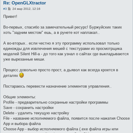
Re: OpenGLXtractor
С
#3
24 мар 2012, 12:16
о
о
Привет!
б
щ
е
Во-первых, спасибо за замечательный ресурс! Буржуйских таких
н
хоть "задним местом" ешь, а в рунете кот наплакал..
и
е
А во-вторых.. если честно я эту программу использовал только
единожды для извлечения мешей с текстурами из просмотрщика
моделей Silent Hill-a - до того как узнал о сайтах где выкладываются
уже вырезанные меши.
Процесс довольно просто прост, а дьявол как всегда кроется в
деталях
Постараюсь перевести назначение элементов управления..
Общие элементы:
Profile - предварительно сохранные настройки программы
Save - сохранить настройки
Delete - удалить текущую настройку
File - название исполняемого файла, появится после нажатия Choose
App и выбора файла
Choose App - выбор исполняемого файла (.exe файла игры или