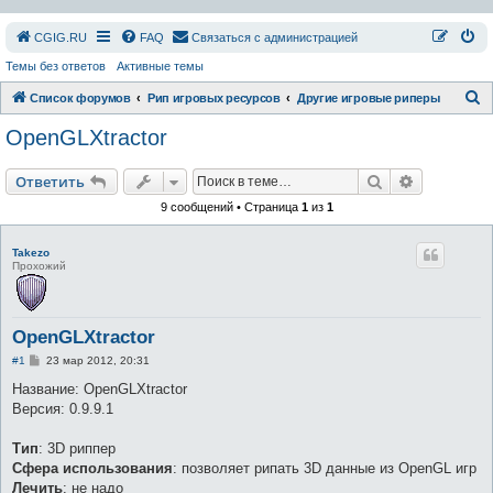
СGIG.RU
FAQ
Связаться с администрацией
Темы без ответов
Активные темы
П
Список форумов
Рип игровых ресурсов
Другие игровые риперы
о
OpenGLXtractor
и
с
Поиск
Расширен
Ответить
к
9 сообщений • Страница
1
из
1
Takezo
Прохожий
OpenGLXtractor
С
#1
23 мар 2012, 20:31
о
о
Название: OpenGLXtractor
б
Версия: 0.9.9.1
щ
е
н
Тип
: 3D риппер
и
е
Сфера использования
: позволяет рипать 3D данные из OpenGL игр
Лечить
: не надо