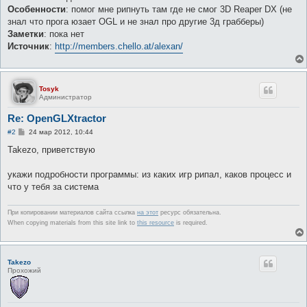
Особенности
: помог мне рипнуть там где не смог 3D Reaper DX (не
знал что прога юзает OGL и не знал про другие 3д грабберы)
Заметки
: пока нет
Источник
:
http://members.chello.at/alexan/
Tosyk
Администратор
Re: OpenGLXtractor
С
#2
24 мар 2012, 10:44
о
о
Takezo, приветствую
б
щ
е
укажи подробности программы: из каких игр рипал, каков процесс и
н
что у тебя за система
и
е
При копировании материалов сайта ссылка
на этот
ресурс обязательна.
When copying materials from this site link to
this resource
is required.
Takezo
Прохожий