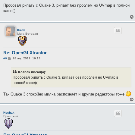
о
о
Пробовал рипать с Quake 3, рипает без проблем но UVmap в полной
б
каше((
щ
е
н
и
е
Kirov
Мега-Ветеран
Re: OpenGLXtractor
С
#6
28 апр 2012, 16:13
о
о
б
Koshak писал(а):
щ
е
Пробовал рипать с Quake 3, рипает без проблем но UVmap в
н
полной каше((
и
е
Так Quake 3 спокойно милка распознаёт и другие редакторы тоже
Koshak
Прохожий