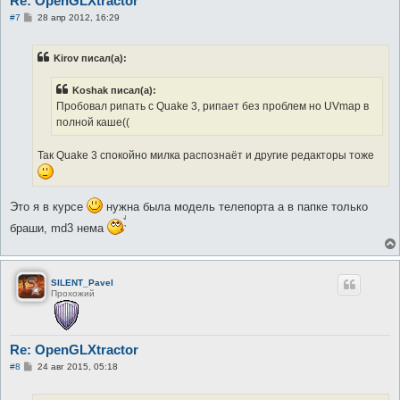
Re: OpenGLXtractor
С
#7
28 апр 2012, 16:29
о
о
б
Kirov писал(а):
щ
е
н
Koshak писал(а):
и
е
Пробовал рипать с Quake 3, рипает без проблем но UVmap в
полной каше((
Так Quake 3 спокойно милка распознаёт и другие редакторы тоже
Это я в курсе
нужна была модель телепорта а в папке только
браши, md3 нема
SILENT_Pavel
Прохожий
Re: OpenGLXtractor
С
#8
24 авг 2015, 05:18
о
о
б