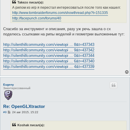
Takezo писал(а):
щ
е
А рипом из игр я перестал интересоваться после того как нашел:
н
http://www.tombraiderforums.com/showthread.php?t=151335
и
е
http://facepunch.com/forums/40
Спасибо за инструмент и описания, разу уж речь зашла о сх
поделюсь ссылками на рипы моделей и геометрии выложенные тут:
http://silenthillcommunity.com/viewtopi ... 8&t=437343
http://silenthillcommunity.com/viewtopi ... 9&t=437342
http://silenthillcommunity.com/viewtopi ... 0&t=437344
http://silenthillcommunity.com/viewtopi ... 6&t=437340
http://silenthillcommunity.com/viewtopi ... 4&t=437339
Eugeny
Заинтересованный
Re: OpenGLXtractor
С
#9
24 авг 2015, 15:22
о
о
б
Koshak писал(а):
щ
е