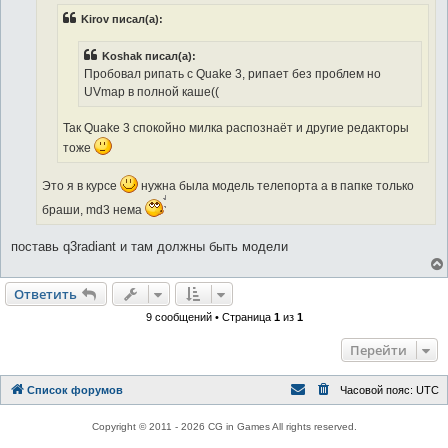
н
Kirov писал(а):
и
е
Koshak писал(а):
Пробовал рипать с Quake 3, рипает без проблем но
UVmap в полной каше((
Так Quake 3 спокойно милка распознаёт и другие редакторы
тоже
Это я в курсе
нужна была модель телепорта а в папке только
браши, md3 нема
поставь q3radiant и там должны быть модели
Ответить
9 сообщений • Страница
1
из
1
Перейти
Список форумов
Часовой пояс:
UTC
Copyright © 2011 - 2026 CG in Games All rights reserved.