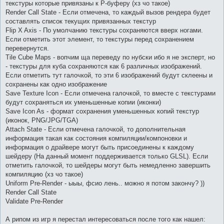
текстуры которые привязаны к P-буферу (хз чо такое)
Render Call State - Если отмечена, то каждый вызов рендера будет
составлять список текущих привязанных текстур
Flip X Axis - По умолчанию текстуры сохраняются вверх ногами.
Если отметить этот элемент, то текстуры перед сохранением
перевернутся.
Tile Cube Maps - вопчим ща переведу по нубски ибо я не эксперт, но
- текстуры для куба сохраняются как 6 различных изображений.
Если отметить тут галочкой, то эти 6 изображений будут склеены и
сохранены как одно изображение
Save Texture Icon - Если отмечена галочкой, то вместе с текстурами
будут сохраняться их уменьшенные копии (иконки)
Save Icon As - формат сохранения уменьшенных копий текстур
(иконок, PNG/JPG/TGA)
Attach State - Если отмечена галочкой, то дополнительная
информация такая как состояния компиляции/компоновки и
информация о драйвере могут быть присоединены к каждому
шейдеру (На данный момент поддерживается только GLSL). Если
отметить галочкой, то шейдеры могут быть немедленно завершить
компиляцию (хз чо такое)
Uniform Pre-Render - ыыы, фсио лень.. можно я потом закончу? ))
Render Call State
Validate Pre-Render
А рипом из игр я перестал интересоваться после того как нашел: