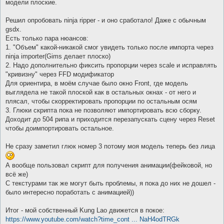
е
модели плоские.
Решил опробовать ninja ripper - и оно сработало! Даже с обычным
gsdx.
Есть только пара нюансов:
1. "Объем" какой-никакой смог увидеть только после импорта через
ninja importer(Gims делает плоско)
2. Надо дополнительно фиксить пропорции через scale и исправлять
"кривизну" через FFD модификатор
Для ориентира, в моём случае было окно Front, где модель
выглядела не такой плоской как в остальных окнах - от него и
плясал, чтобы скорректировать пропорции по остальным осям
3. Глюки скрипта пока не позволяют импортировать всю сборку.
Доходит до 504 рипа и приходится перезапускать сцену через Reset
чтобы доимпортировать остальное.
Не сразу заметил глюк номер 3 потому моя модель теперь без лица
А вообще пользовал скрипт для получения анимации(фейковой, но
всё же)
С текстурами так же могут быть проблемы, я пока до них не дошел -
было интересно поработать с анимацией))
Итог - мой собственный Kung Lao движется в покое:
https://www.youtube.com/watch?time_cont ... NaH4odTRGk