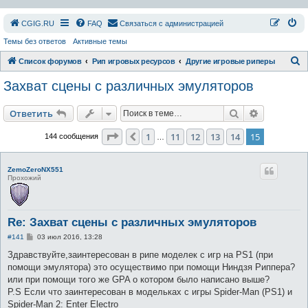
СGIG.RU
FAQ
Связаться с администрацией
Темы без ответов
Активные темы
П
Список форумов
Рип игровых ресурсов
Другие игровые риперы
о
Захват сцены с различных эмуляторов
и
с
Поиск
Расширен
Ответить
к
Страница
15
из
15
1
11
12
13
14
15
Пред.
144 сообщения
…
ZemoZeroNX551
Прохожий
Re: Захват сцены с различных эмуляторов
С
#141
03 июл 2016, 13:28
о
о
Здравствуйте,заинтересован в рипе моделек с игр на PS1 (при
б
помощи эмулятора) это осуществимо при помощи Ниндзя Риппера?
щ
е
или при помощи того же GPA о котором было написано выше?
н
P.S Если что заинтересован в модельках с игры Spider-Man (PS1) и
и
е
Spider-Man 2: Enter Electro