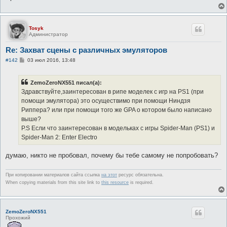
Tosyk
Администратор
Re: Захват сцены с различных эмуляторов
С
#142
03 июл 2016, 13:48
о
о
б
ZemoZeroNX551 писал(а):
щ
е
Здравствуйте,заинтересован в рипе моделек с игр на PS1 (при
н
помощи эмулятора) это осуществимо при помощи Ниндзя
и
е
Риппера? или при помощи того же GPA о котором было написано
выше?
P.S Если что заинтересован в модельках с игры Spider-Man (PS1) и
Spider-Man 2: Enter Electro
думаю, никто не пробовал, почему бы тебе самому не попробовать?
При копировании материалов сайта ссылка
на этот
ресурс обязательна.
When copying materials from this site link to
this resource
is required.
ZemoZeroNX551
Прохожий