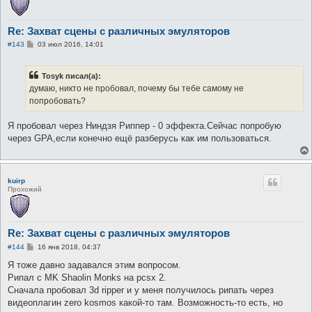
Re: Захват сцены с различных эмуляторов
С
#143
03 июл 2016, 14:01
о
о
б
Tosyk писал(а):
щ
е
думаю, никто не пробовал, почему бы тебе самому не
н
попробовать?
и
е
Я пробовал через Ниндзя Риппер - 0 эффекта.Сейчас попробую
через GPA,если конечно ещё разберусь как им пользоваться.
kuirp
Прохожий
Re: Захват сцены с различных эмуляторов
С
#144
16 янв 2018, 04:37
о
о
Я тоже давно задавался этим вопросом.
б
Рипал с MK Shaolin Monks на pcsx 2.
щ
е
Сначала пробовал 3d ripper и у меня получилось рипать через
н
видеоплагин zero kosmos какой-то там. Возможность-то есть, но
и