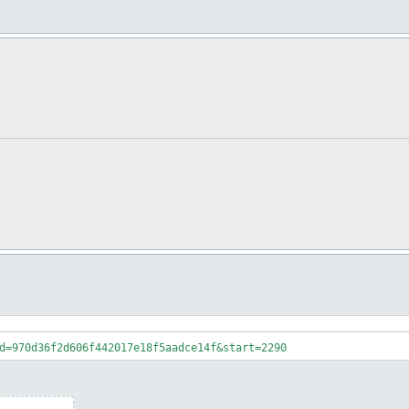
d=970d36f2d606f442017e18f5aadce14f&start=2290