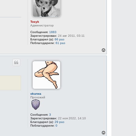
ь
с
я
к
н
Tosyk
а
Администратор
ч
Сообщения:
1883
а
Зарегистрирован:
24 авг 2011, 03:11
л
Благодарил (а):
66 раз
у
Поблагодарили:
61 раз
В
е
р
н
у
т
ь
с
я
к
н
okurwa
а
Прохожий
ч
а
л
у
Сообщения:
3
Зарегистрирован:
22 ноя 2022, 14:10
Благодарил (а):
29 раз
Поблагодарили:
0
В