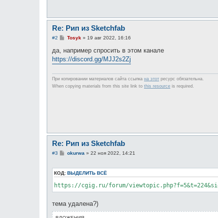
Re: Рип из Sketchfab
С
#2
Tosyk
»
19 авг 2022, 16:16
о
о
да, например спросить в этом канале
б
https://discord.gg/MJJ2s2Zj
щ
е
н
и
При копировании материалов сайта ссылка
на этот
ресурс обязательна.
е
When copying materials from this site link to
this resource
is required.
Re: Рип из Sketchfab
С
#3
okurwa
»
22 ноя 2022, 14:21
о
о
б
КОД:
ВЫДЕЛИТЬ ВСЁ
щ
е
https://cgig.ru/forum/viewtopic.php?f=5&t=224&si
н
и
е
тема удалена?)
ВЛОЖЕНИЯ