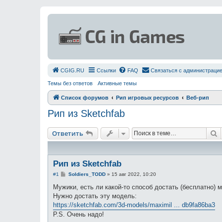
СGIG.RU
Ссылки
FAQ
Связаться с администраци
Темы без ответов
Активные темы
Список форумов
Рип игровых ресурсов
Веб-рип
Рип из Sketchfab
П
Ответить
Рип из Sketchfab
С
#1
Soldiers_TODD
»
15 авг 2022, 10:20
о
о
Мужики, есть ли какой-то способ достать (бесплатно) 
б
Нужно достать эту модель:
щ
е
https://sketchfab.com/3d-models/maximil ... db9fa86ba3
н
P.S. Очень надо!
и
е