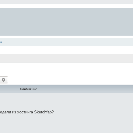
ей
оиск
Расширенный поиск
Сообщение
модели из хостинга Sketchfab?