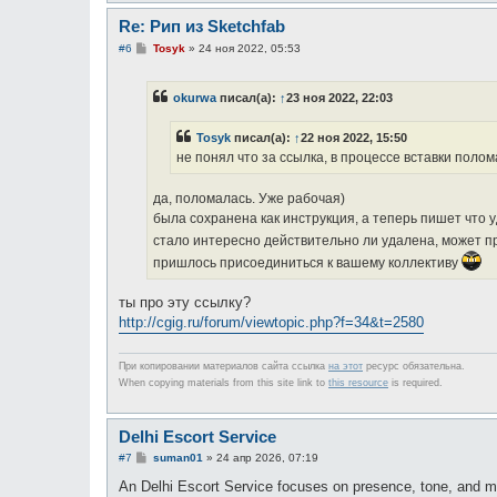
Re: Рип из Sketchfab
С
#6
Tosyk
»
24 ноя 2022, 05:53
о
о
б
okurwa
писал(а):
↑
23 ноя 2022, 22:03
щ
е
н
Tosyk
писал(а):
↑
22 ноя 2022, 15:50
и
е
не понял что за ссылка, в процессе вставки поло
да, поломалась. Уже рабочая)
была сохранена как инструкция, а теперь пишет что 
стало интересно действительно ли удалена, может 
пришлось присоединиться к вашему коллективу
ты про эту ссылку?
http://cgig.ru/forum/viewtopic.php?f=34&t=2580
При копировании материалов сайта ссылка
на этот
ресурс обязательна.
When copying materials from this site link to
this resource
is required.
Delhi Escort Service
С
#7
suman01
»
24 апр 2026, 07:19
о
о
An Delhi Escort Service focuses on presence, tone, and min
б