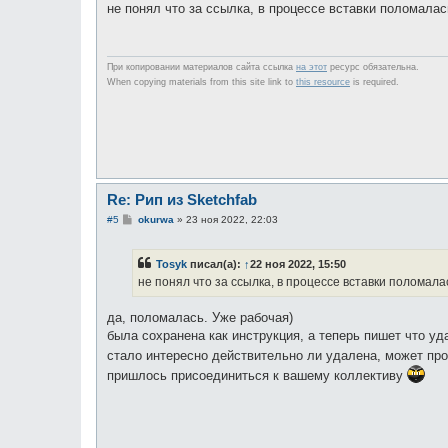
о
не понял что за ссылка, в процессе вставки поломалас
б
щ
е
н
и
При копировании материалов сайта ссылка
на этот
ресурс обязательна.
е
When copying materials from this site link to
this resource
is required.
Re: Рип из Sketchfab
С
#5
okurwa
»
23 ноя 2022, 22:03
о
о
б
Tosyk
писал(а):
↑
22 ноя 2022, 15:50
щ
е
не понял что за ссылка, в процессе вставки поломала
н
и
е
да, поломалась. Уже рабочая)
была сохранена как инструкция, а теперь пишет что уд
стало интересно действительно ли удалена, может пр
пришлось присоединиться к вашему коллективу