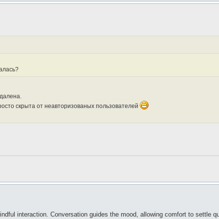
малась?
удалена.
просто скрыта от неавторизованых пользователей
dful interaction. Conversation guides the mood, allowing comfort to settle qu