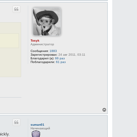
е
р
н
у
т
ь
с
я
к
н
Tosyk
а
Администратор
ч
Сообщения:
1883
а
Зарегистрирован:
24 авг 2011, 03:11
л
Благодарил (а):
66 раз
у
Поблагодарили:
61 раз
В
е
р
н
suman01
у
Начинающий
т
ickly.
ь