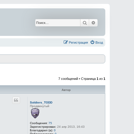
Поиск
Расширенный поис
Регистрация
Вход
7 сообщений • Страница
1
из
1
Автор
Soldiers_TODD
Продвинутый
Сообщения:
75
Зарегистрирован:
24 апр 2013, 16:43
Благодарил (а):
0
Поблагодарили:
0