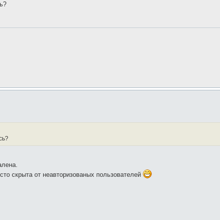
ь?
сь?
алена.
осто скрыта от неавторизованых пользователей