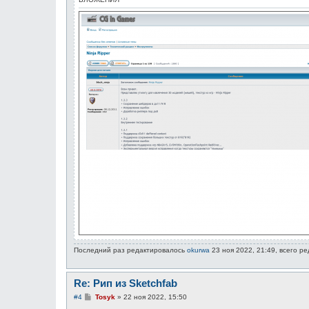
Последний раз редактировалось
okurwa
23 ноя 2022, 21:49, всего ре
Re: Рип из Sketchfab
С
#4
Tosyk
»
22 ноя 2022, 15:50
о