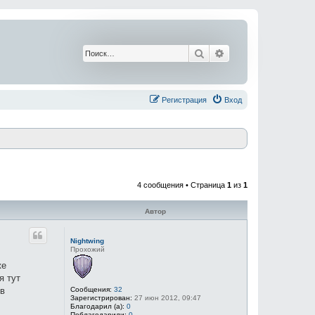
Поиск
Расширенный поис
Регистрация
Вход
4 сообщения • Страница
1
из
1
Автор
Nightwing
Прохожий
же
я тут
Сообщения:
32
 в
Зарегистрирован:
27 июн 2012, 09:47
Благодарил (а):
0
Поблагодарили:
0