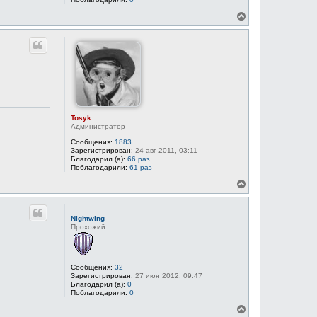
В
е
р
н
у
т
ь
с
я
к
н
Tosyk
а
Администратор
ч
Сообщения:
1883
а
Зарегистрирован:
24 авг 2011, 03:11
л
Благодарил (а):
66 раз
у
Поблагодарили:
61 раз
В
е
р
н
Nightwing
у
Прохожий
т
ь
с
я
Сообщения:
32
к
Зарегистрирован:
27 июн 2012, 09:47
н
Благодарил (а):
0
а
Поблагодарили:
0
ч
В
а