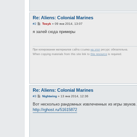
Re: Aliens: Colonial Marines
С
#2
Tosyk
»
09 янв 2014, 13:07
о
о
я залей сюда примеры
б
щ
е
н
и
При копировании материалов сайта ссылка
на этот
ресурс обязательна.
е
When copying materials from this site link to
this resource
is required.
Re: Aliens: Colonial Marines
С
#3
Nightwing
»
13 янв 2014, 12:36
о
о
Вот несколько рандомных извлеченных из игры звуков
б
http://rghost.ru/51615872
щ
е
н
и
е