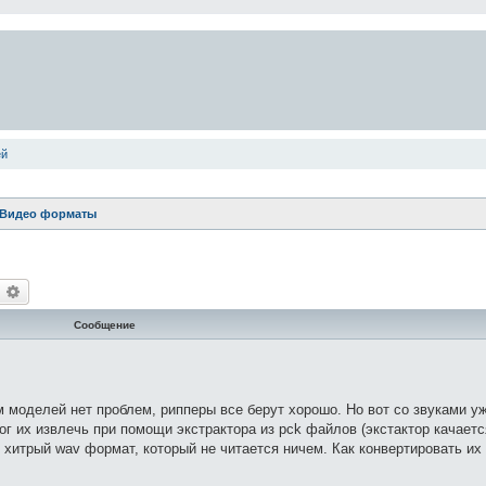
ей
/Видео форматы
оиск
Расширенный поиск
Сообщение
м моделей нет проблем, рипперы все берут хорошо. Но вот со звуками у
г их извлечь при помощи экстрактора из pck файлов (экстактор качаетс
о хитрый wav формат, который не читается ничем. Как конвертировать их