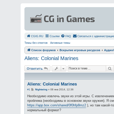
СGIG.RU
Ссылки
FAQ
Связаться с администраци
Темы без ответов
Активные темы
Список форумов
Вскрытие игровых ресурсов
Аудио
Aliens: Colonial Marines
П
Ответить
Aliens: Colonial Marines
С
#1
Nightwing
»
08 янв 2014, 12:36
о
о
Необходимо извлечь звуки из этой игры. С извлечение
б
проблема (необходимы в основном звуки оружия). Я смо
щ
е
https://app.box.com/shared/0f0hfp8mz2
), но там какой-т
н
нормальный формат?
и
е