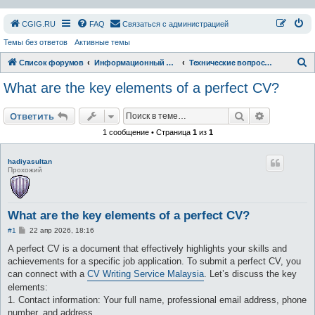
СGIG.RU
FAQ
Связаться с администрацией
Темы без ответов
Активные темы
П
Список форумов
Информационный раздел
Технические вопросы форума и сайта
о
What are the key elements of a perfect CV?
и
с
Поиск
Расширен
Ответить
к
1 сообщение • Страница
1
из
1
hadiyasultan
Прохожий
What are the key elements of a perfect CV?
С
#1
22 апр 2026, 18:16
о
о
A perfect CV is a document that effectively highlights your skills and
б
achievements for a specific job application. To submit a perfect CV, you
щ
е
can connect with a
CV Writing Service Malaysia
. Let’s discuss the key
н
elements:
и
е
1. Contact information: Your full name, professional email address, phone
number, and address.