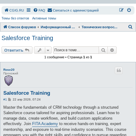
СGIG.RU
FAQ
Связаться с администрацией
Темы без ответов
Активные темы
П
Список форумов
Информационный раздел
Технические вопросы форума и сайта
о
Salesforce Training
и
с
Поиск
Расширен
Ответить
к
1 сообщение • Страница
1
из
1
Rose20
Прохожий
Salesforce Training
С
#1
22 апр 2026, 07:24
о
о
Master the fundamentals of CRM technology through a structured
б
Salesforce course tailored for aspiring professionals. Learn how to
щ
е
manage data, create workflows, and build custom applications
н
effectively. Join
FITA Academy
to receive hands-on training, expert
и
е
mentorship, and exposure to real-time industry scenarios. This course
empowers you with the right skills and confidence to pursue rewarding