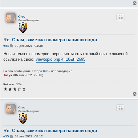
е
н
и
е
Kirov
Мега-Ветеран
Re: Спам, заметил спамера напиши сюда
С
#54
30 дек 2021, 04:38
о
о
Новая тема от спамеров: перепечатывать готовый почт с заменой
б
ссылки на свою:
viewtopic.php?f=18&t=2695
щ
е
н
За это сообщение автора
Kirov
поблагодарил:
и
Tosyk
(06 янв 2022, 22:13)
е
Рейтинг:
50%
Kirov
Мега-Ветеран
Re: Спам, заметил спамера напиши сюда
С
#55
08 янв 2022, 08:12