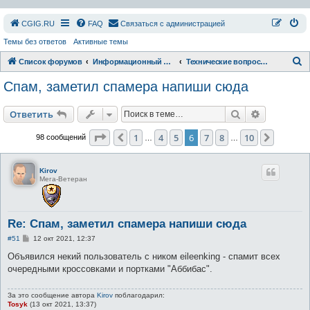
СGIG.RU
FAQ
Связаться с администрацией
Темы без ответов
Активные темы
П
Список форумов
Информационный раздел
Технические вопросы форума и сайта
о
Спам, заметил спамера напиши сюда
и
с
Поиск
Расширен
Ответить
к
Страница
6
из
10
1
4
5
6
7
8
10
Пред.
След.
98 сообщений
…
…
Kirov
Мега-Ветеран
Re: Спам, заметил спамера напиши сюда
С
#51
12 окт 2021, 12:37
о
о
Объявился некий пользователь с ником eileenking - спамит всех
б
очередными кроссовками и портками "Аббибас".
щ
е
н
За это сообщение автора
Kirov
поблагодарил:
и
Tosyk
(13 окт 2021, 13:37)
е