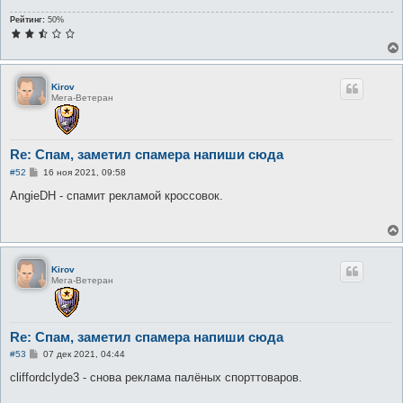
Рейтинг:
50%
Kirov
Мега-Ветеран
Re: Спам, заметил спамера напиши сюда
С
#52
16 ноя 2021, 09:58
о
о
AngieDH - спамит рекламой кроссовок.
б
щ
е
н
и
е
Kirov
Мега-Ветеран
Re: Спам, заметил спамера напиши сюда
С
#53
07 дек 2021, 04:44
о
о
cliffordclyde3 - снова реклама палёных спорттоваров.
б
щ