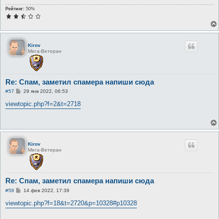
Рейтинг:
50%
Kirov
Мега-Ветеран
Re: Спам, заметил спамера напиши сюда
С
#57
29 янв 2022, 06:53
о
о
viewtopic.php?f=2&t=2718
б
щ
е
н
и
е
Kirov
Мега-Ветеран
Re: Спам, заметил спамера напиши сюда
С
#58
14 фев 2022, 17:39
о
о
viewtopic.php?f=18&t=2720&p=10328#p10328
б
щ