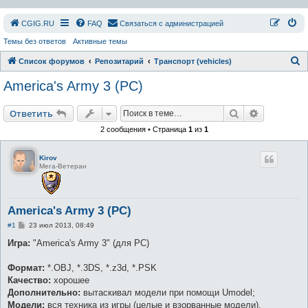
СGIG.RU
FAQ
Связаться с администрацией
Темы без ответов
Активные темы
П
Список форумов
Репозитарий
Транспорт (vehicles)
о
America's Army 3 (PC)
и
с
Поиск
Расширен
Ответить
к
2 сообщения • Страница
1
из
1
Kirov
Мега-Ветеран
America's Army 3 (PC)
С
#1
23 июл 2013, 08:49
о
о
Игра:
"America's Army 3" (для PC)
б
щ
е
Формат:
*.OBJ, *.3DS, *.z3d, *.PSK
н
Качество:
хорошее
и
е
Дополнительно:
вытаскивал модели при помощи Umodel;
Модели:
вся техника из игры (целые и взорванные модели).