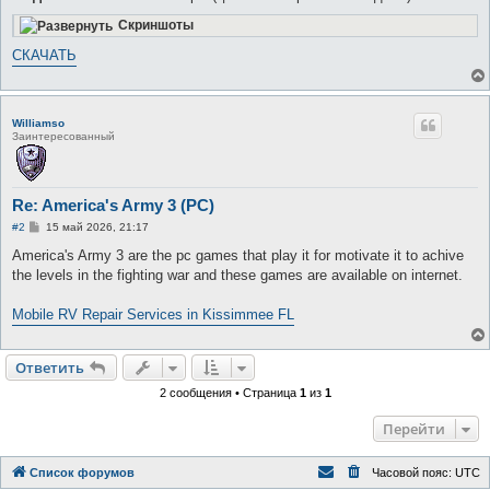
Скриншоты
СКАЧАТЬ
Williamso
Заинтересованный
Re: America's Army 3 (PC)
С
#2
15 май 2026, 21:17
о
о
America's Army 3 are the pc games that play it for motivate it to achive
б
the levels in the fighting war and these games are available on internet.
щ
е
н
Mobile RV Repair Services in Kissimmee FL
и
е
Ответить
2 сообщения • Страница
1
из
1
Перейти
Список форумов
Часовой пояс:
UTC