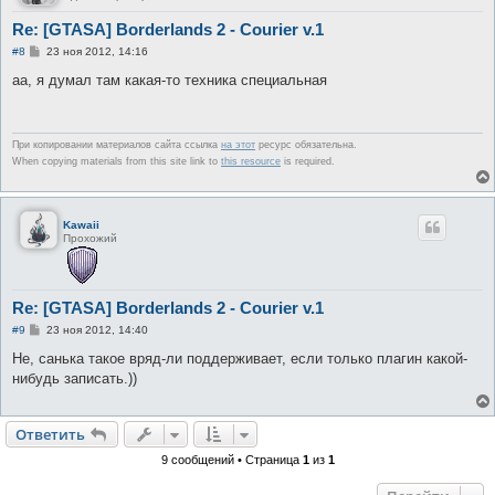
Re: [GTASA] Borderlands 2 - Courier v.1
С
#8
23 ноя 2012, 14:16
о
о
аа, я думал там какая-то техника специальная
б
щ
е
н
и
При копировании материалов сайта ссылка
на этот
ресурс обязательна.
е
When copying materials from this site link to
this resource
is required.
Kawaii
Прохожий
Re: [GTASA] Borderlands 2 - Courier v.1
С
#9
23 ноя 2012, 14:40
о
о
Не, санька такое вряд-ли поддерживает, если только плагин какой-
б
нибудь записать.))
щ
е
н
и
Ответить
е
9 сообщений • Страница
1
из
1