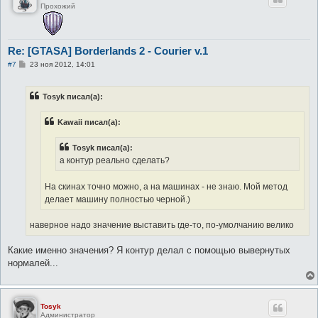
Прохожий
Re: [GTASA] Borderlands 2 - Courier v.1
С
#7
23 ноя 2012, 14:01
о
о
б
Tosyk писал(а):
щ
е
н
Kawaii писал(а):
и
е
Tosyk писал(а):
а контур реально сделать?
На скинах точно можно, а на машинах - не знаю. Мой метод
делает машину полностью черной.)
наверное надо значение выставить где-то, по-умолчанию велико
Какие именно значения? Я контур делал с помощью вывернутых
нормалей...
Tosyk
Администратор