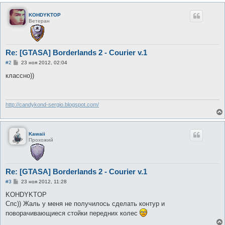
KOHDYKTOP
Ветеран
Re: [GTASA] Borderlands 2 - Courier v.1
С
#2
23 ноя 2012, 02:04
о
о
классно))
б
щ
е
н
и
http://candykond-sergio.blogspot.com/
е
Kawaii
Прохожий
Re: [GTASA] Borderlands 2 - Courier v.1
С
#3
23 ноя 2012, 11:28
о
о
KOHDYKTOP
б
Спс)) Жаль у меня не получилось сделать контур и
щ
е
поворачивающиеся стойки передних колес
н
и