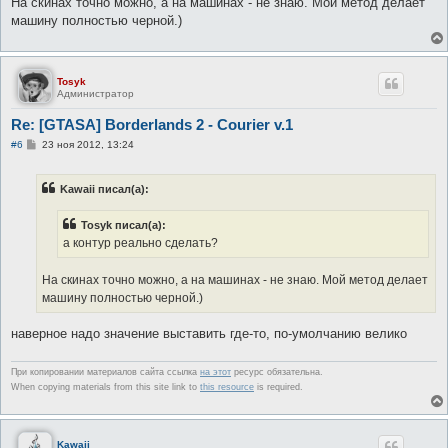
На скинах точно можно, а на машинах - не знаю. Мой метод делает
машину полностью черной.)
Tosyk
Администратор
Re: [GTASA] Borderlands 2 - Courier v.1
С
#6
23 ноя 2012, 13:24
о
о
б
Kawaii писал(а):
щ
е
н
Tosyk писал(а):
и
е
а контур реально сделать?
На скинах точно можно, а на машинах - не знаю. Мой метод делает
машину полностью черной.)
наверное надо значение выставить где-то, по-умолчанию велико
При копировании материалов сайта ссылка
на этот
ресурс обязательна.
When copying materials from this site link to
this resource
is required.
Kawaii