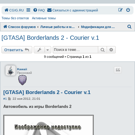
СGIG.RU
FAQ
Связаться с администрацией
Темы без ответов
Активные темы
П
Список форумов
Личные работы и модификации
Модификации для GTA
о
[GTASA] Borderlands 2 - Courier v.1
и
с
Поиск
Расширен
Ответить
к
9 сообщений • Страница
1
из
1
Kawaii
Прохожий
[GTASA] Borderlands 2 - Courier v.1
С
#1
22 ноя 2012, 21:01
о
о
Автомобиль из игры Borderlands 2
б
щ
е
н
и
е