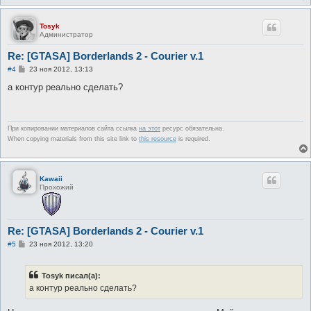
е
Tosyk
Администратор
Re: [GTASA] Borderlands 2 - Courier v.1
С
#4
23 ноя 2012, 13:13
о
о
а контур реально сделать?
б
щ
е
н
и
При копировании материалов сайта ссылка
на этот
ресурс обязательна.
е
When copying materials from this site link to
this resource
is required.
Kawaii
Прохожий
Re: [GTASA] Borderlands 2 - Courier v.1
С
#5
23 ноя 2012, 13:20
о
о
б
Tosyk писал(а):
щ
е
а контур реально сделать?
н
и
е