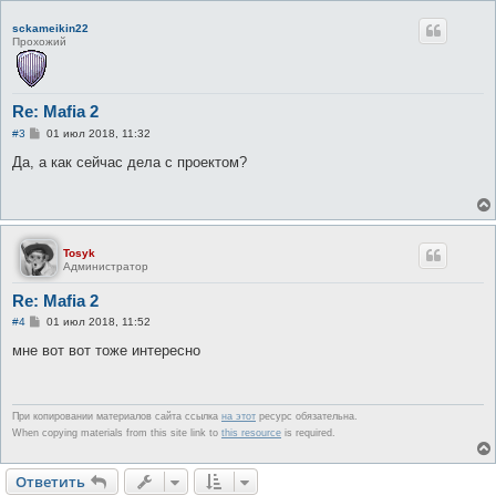
sckameikin22
Прохожий
Re: Mafia 2
С
#3
01 июл 2018, 11:32
о
о
Да, а как сейчас дела с проектом?
б
щ
е
н
и
е
Tosyk
Администратор
Re: Mafia 2
С
#4
01 июл 2018, 11:52
о
о
мне вот вот тоже интересно
б
щ
е
н
и
При копировании материалов сайта ссылка
на этот
ресурс обязательна.
е
When copying materials from this site link to
this resource
is required.
Ответить