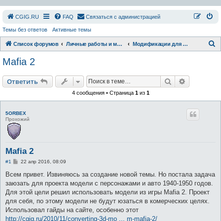
СGIG.RU
FAQ
Связаться с администрацией
Темы без ответов
Активные темы
П
Список форумов
Личные работы и модификации
Модификации для Mafia
о
Mafia 2
и
с
Поиск
Расширен
Ответить
к
4 сообщения • Страница
1
из
1
5ORBEX
Прохожий
Mafia 2
С
#1
22 апр 2016, 08:09
о
о
Всем привет. Извиняюсь за создание новой темы. Но постала задача
б
заюзать для проекта модели с персонажами и авто 1940-1950 годов.
щ
е
Для этой цели решил использовать модели из игры Mafia 2. Проект
н
для себя, по этому модели не будут юзаться в комерческих целях.
и
е
Использовал гайды на сайте, особенно этот
http://cgig.ru/2010/11/converting-3d-mo ... m-mafia-2/