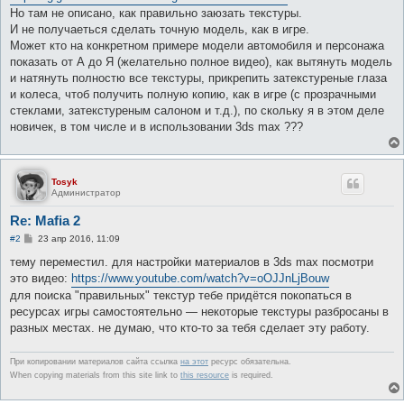
Но там не описано, как правильно заюзать текстуры.
И не получаеться сделать точную модель, как в игре.
Может кто на конкретном примере модели автомобиля и персонажа
показать от А до Я (желательно полное видео), как вытянуть модель
и натянуть полностю все текстуры, прикрепить затекстуреные глаза
и колеса, чтоб получить полную копию, как в игре (с прозрачными
стеклами, затекстуреным салоном и т.д.), по скольку я в этом деле
новичек, в том числе и в использовании 3ds max ???
Tosyk
Администратор
Re: Mafia 2
С
#2
23 апр 2016, 11:09
о
о
тему переместил. для настройки материалов в 3ds max посмотри
б
это видео:
https://www.youtube.com/watch?v=oOJJnLjBouw
щ
е
для поиска "правильных" текстур тебе придётся покопаться в
н
ресурсах игры самостоятельно — некоторые текстуры разбросаны в
и
е
разных местах. не думаю, что кто-то за тебя сделает эту работу.
При копировании материалов сайта ссылка
на этот
ресурс обязательна.
When copying materials from this site link to
this resource
is required.