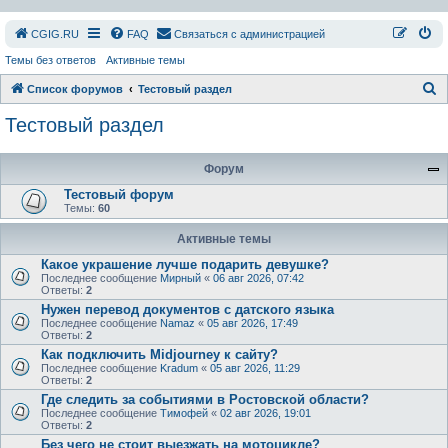
СGIG.RU
FAQ
Связаться с администрацией
Темы без ответов
Активные темы
П
Список форумов
Тестовый раздел
о
Тестовый раздел
и
с
Форум
к
Тестовый форум
Темы:
60
Активные темы
Какое украшение лучше подарить девушке?
Последнее сообщение
Мирный
«
06 авг 2026, 07:42
Ответы:
2
Нужен перевод документов с датского языка
Последнее сообщение
Namaz
«
05 авг 2026, 17:49
Ответы:
2
Как подключить Midjourney к сайту?
Последнее сообщение
Kradum
«
05 авг 2026, 11:29
Ответы:
2
Где следить за событиями в Ростовской области?
Последнее сообщение
Тимофей
«
02 авг 2026, 19:01
Ответы:
2
Без чего не стоит выезжать на мотоцикле?