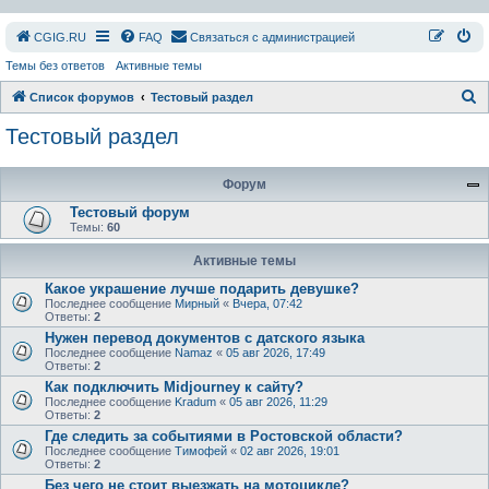
СGIG.RU
FAQ
Связаться с администрацией
Темы без ответов
Активные темы
П
Список форумов
Тестовый раздел
о
Тестовый раздел
и
с
Форум
к
Тестовый форум
Темы:
60
Активные темы
Какое украшение лучше подарить девушке?
Последнее сообщение
Мирный
«
Вчера, 07:42
Ответы:
2
Нужен перевод документов с датского языка
Последнее сообщение
Namaz
«
05 авг 2026, 17:49
Ответы:
2
Как подключить Midjourney к сайту?
Последнее сообщение
Kradum
«
05 авг 2026, 11:29
Ответы:
2
Где следить за событиями в Ростовской области?
Последнее сообщение
Тимофей
«
02 авг 2026, 19:01
Ответы:
2
Без чего не стоит выезжать на мотоцикле?