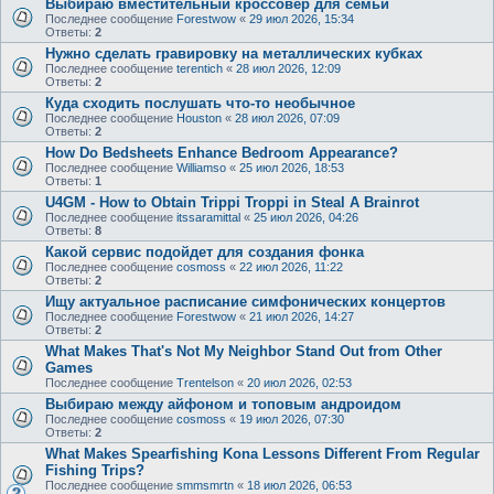
Выбираю вместительный кроссовер для семьи
Последнее сообщение
Forestwow
«
29 июл 2026, 15:34
Ответы:
2
Нужно сделать гравировку на металлических кубках
Последнее сообщение
terentich
«
28 июл 2026, 12:09
Ответы:
2
Куда сходить послушать что-то необычное
Последнее сообщение
Houston
«
28 июл 2026, 07:09
Ответы:
2
How Do Bedsheets Enhance Bedroom Appearance?
Последнее сообщение
Williamso
«
25 июл 2026, 18:53
Ответы:
1
U4GM - How to Obtain Trippi Troppi in Steal A Brainrot
Последнее сообщение
itssaramittal
«
25 июл 2026, 04:26
Ответы:
8
Какой сервис подойдет для создания фонка
Последнее сообщение
cosmoss
«
22 июл 2026, 11:22
Ответы:
2
Ищу актуальное расписание симфонических концертов
Последнее сообщение
Forestwow
«
21 июл 2026, 14:27
Ответы:
2
What Makes That's Not My Neighbor Stand Out from Other
Games
Последнее сообщение
Trentelson
«
20 июл 2026, 02:53
Выбираю между айфоном и топовым андроидом
Последнее сообщение
cosmoss
«
19 июл 2026, 07:30
Ответы:
2
What Makes Spearfishing Kona Lessons Different From Regular
Fishing Trips?
Последнее сообщение
smmsmrtn
«
18 июл 2026, 06:53