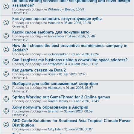
Do book writing services offer self-publishing and cover design
assistance?
Последнее сообщение
Williamso
«
Вчера, 16:29
Ответы:
1
Как лучше восстановить отсутствующие зубы
Последнее сообщение
Houston
«
05 авг 2026, 12:29
Ответы:
2
Какой салон выбрать для покупки авто
Последнее сообщение
Forestwow
«
04 авг 2026, 05:46
Ответы:
2
How do I choose the best preventive maintenance company in
Jeddah?
Последнее сообщение
victoriaparker
«
03 авг 2026, 12:24
Can I register my business using a coworking space address?
Последнее сообщение
emilyfoster34
«
03 авг 2026, 11:12
Как делать ставки на Dota 2
Последнее сообщение
ridise
«
01 авг 2026, 22:40
Ответы:
3
Выбираю для себя современный смартфон
Последнее сообщение
Akinotaxe
«
01 авг 2026, 08:57
Ответы:
2
Spring Working out GameThread for 2 Online games
Последнее сообщение
RavenDantas
«
01 авг 2026, 08:43
Хочу получить образование в Австрии
Последнее сообщение
terentich
«
31 июл 2026, 08:59
Ответы:
2
ABC Cable Solutions for Southeast Asia Tropical Climate Power
Distribution
Последнее сообщение
NiftyTide
«
31 июл 2026, 06:07