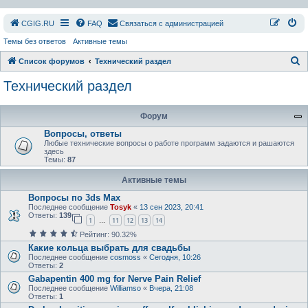
СGIG.RU
FAQ
Связаться с администрацией
Темы без ответов
Активные темы
П
Список форумов
Технический раздел
о
Технический раздел
и
с
Форум
к
Вопросы, ответы
Любыe технические вопросы о работе программ задаются и рашаются
здесь
Темы:
87
Активные темы
Вопросы по 3ds Max
Последнее сообщение
Tosyk
«
13 сен 2023, 20:41
Ответы:
139
1
11
12
13
14
…
Рейтинг: 90.32%
Какие кольца выбрать для свадьбы
Последнее сообщение
cosmoss
«
Сегодня, 10:26
Ответы:
2
Gabapentin 400 mg for Nerve Pain Relief
Последнее сообщение
Williamso
«
Вчера, 21:08
Ответы:
1