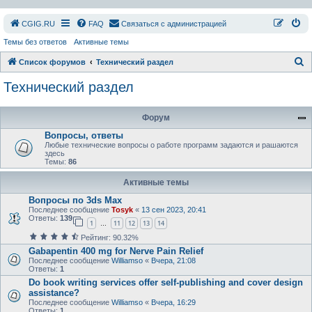
СGIG.RU
FAQ
Связаться с администрацией
Темы без ответов
Активные темы
П
Список форумов
Технический раздел
о
Технический раздел
и
с
Форум
к
Вопросы, ответы
Любыe технические вопросы о работе программ задаются и рашаются
здесь
Темы:
86
Активные темы
Вопросы по 3ds Max
Последнее сообщение
Tosyk
«
13 сен 2023, 20:41
Ответы:
139
1
11
12
13
14
…
Рейтинг: 90.32%
Gabapentin 400 mg for Nerve Pain Relief
Последнее сообщение
Williamso
«
Вчера, 21:08
Ответы:
1
Do book writing services offer self-publishing and cover design
assistance?
Последнее сообщение
Williamso
«
Вчера, 16:29
Ответы:
1