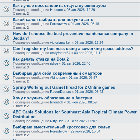
Как лучше восстановить отсутствующие зубы
Последнее сообщение
Houston
«
05 авг 2026, 12:29
Ответы:
2
Какой салон выбрать для покупки авто
Последнее сообщение
Forestwow
«
04 авг 2026, 05:46
Ответы:
2
How do I choose the best preventive maintenance company in
Jeddah?
Последнее сообщение
victoriaparker
«
03 авг 2026, 12:24
Can I register my business using a coworking space address?
Последнее сообщение
emilyfoster34
«
03 авг 2026, 11:12
Как делать ставки на Dota 2
Последнее сообщение
ridise
«
01 авг 2026, 22:40
Ответы:
3
Выбираю для себя современный смартфон
Последнее сообщение
Akinotaxe
«
01 авг 2026, 08:57
Ответы:
2
Spring Working out GameThread for 2 Online games
Последнее сообщение
RavenDantas
«
01 авг 2026, 08:43
Хочу получить образование в Австрии
Последнее сообщение
terentich
«
31 июл 2026, 08:59
Ответы:
2
ABC Cable Solutions for Southeast Asia Tropical Climate Power
Distribution
Последнее сообщение
NiftyTide
«
31 июл 2026, 06:07
Выбираю вместительный кроссовер для семьи
Последнее сообщение
Forestwow
«
29 июл 2026, 15:34
Ответы:
2