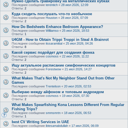
Нужно сделать гравировку на металлических кубках
Последнее сообщение
terentich
«
28 июл 2026, 12:09
Ответы:
2
Куда сходить послушать что-то необычное
Последнее сообщение
Houston
«
28 июл 2026, 07:09
Ответы:
2
How Do Bedsheets Enhance Bedroom Appearance?
Последнее сообщение
Williamso
«
25 июл 2026, 18:53
Ответы:
1
U4GM - How to Obtain Trippi Troppi in Steal A Brainrot
Последнее сообщение
itssaramittal
«
25 июл 2026, 04:26
Ответы:
8
Какой сервис подойдет для создания фонка
Последнее сообщение
cosmoss
«
22 июл 2026, 11:22
Ответы:
2
Ищу актуальное расписание симфонических концертов
Последнее сообщение
Forestwow
«
21 июл 2026, 14:27
Ответы:
2
What Makes That's Not My Neighbor Stand Out from Other
Games
Последнее сообщение
Trentelson
«
20 июл 2026, 02:53
Выбираю между айфоном и топовым андроидом
Последнее сообщение
cosmoss
«
19 июл 2026, 07:30
Ответы:
2
What Makes Spearfishing Kona Lessons Different From Regular
Fishing Trips?
Последнее сообщение
smmsmrtn
«
18 июл 2026, 06:53
Ответы:
1
best CV Writing Services in UAE
Последнее сообщение
ibtesamabdullah
«
17 июл 2026, 06:09