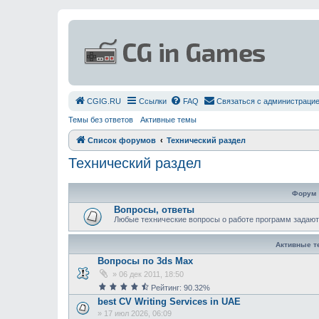
СGIG.RU
Ссылки
FAQ
Связаться с администраци
Темы без ответов
Активные темы
Список форумов
Технический раздел
Технический раздел
Форум
Вопросы, ответы
Любыe технические вопросы о работе программ задают
Активные 
Вопросы по 3ds Max
»
06 дек 2011, 18:50
Рейтинг: 90.32%
best CV Writing Services in UAE
»
17 июл 2026, 06:09