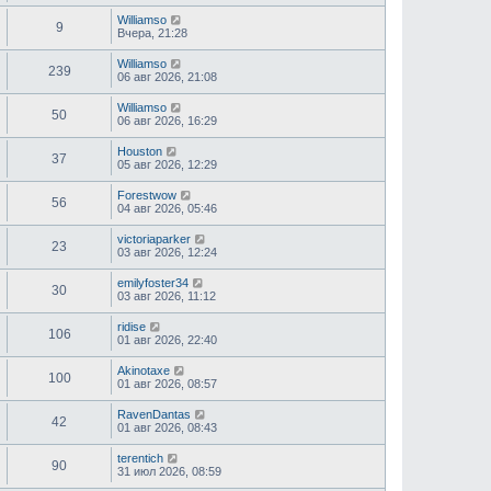
е
д
Williamso
9
н
Вчера, 21:28
е
м
Williamso
у
239
06 авг 2026, 21:08
с
о
Williamso
о
50
06 авг 2026, 16:29
б
щ
е
Houston
37
н
05 авг 2026, 12:29
и
ю
Forestwow
56
04 авг 2026, 05:46
victoriaparker
23
03 авг 2026, 12:24
emilyfoster34
30
03 авг 2026, 11:12
ridise
106
01 авг 2026, 22:40
Akinotaxe
100
01 авг 2026, 08:57
RavenDantas
42
01 авг 2026, 08:43
terentich
90
31 июл 2026, 08:59