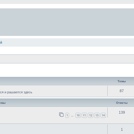
ей
Темы
87
ся и рашаются здесь
темы
Ответы
139
1
10
11
12
13
14
…
1