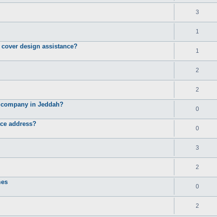
3
1
d cover design assistance?
1
2
2
e company in Jeddah?
0
ace address?
0
3
2
mes
0
2