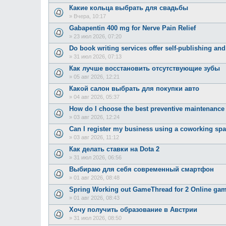
Какие кольца выбрать для свадьбы
»
Вчера, 10:17
Gabapentin 400 mg for Nerve Pain Relief
»
23 июл 2026, 07:20
Do book writing services offer self-publishing an
»
31 июл 2026, 07:13
Как лучше восстановить отсутствующие зубы
»
05 авг 2026, 12:21
Какой салон выбрать для покупки авто
»
04 авг 2026, 05:37
How do I choose the best preventive maintenanc
»
03 авг 2026, 12:24
Can I register my business using a coworking sp
»
03 авг 2026, 11:12
Как делать ставки на Dota 2
»
31 июл 2026, 06:56
Выбираю для себя современный смартфон
»
01 авг 2026, 08:48
Spring Working out GameThread for 2 Online ga
»
01 авг 2026, 08:43
Хочу получить образование в Австрии
»
31 июл 2026, 08:50