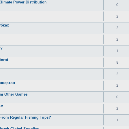
Climate Power Distribution
0
и
2
убках
2
2
e?
1
inrot
8
2
онцертов
2
rom Other Games
0
ом
2
From Regular Fishing Trips?
1
Brush Global Supplier