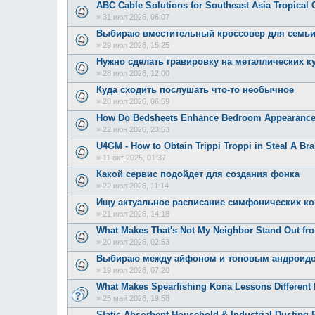
ABC Cable Solutions for Southeast Asia Tropical 
»
31 июл 2026, 06:07
Выбираю вместительный кроссовер для семь
»
29 июл 2026, 15:25
Нужно сделать гравировку на металлических к
»
28 июл 2026, 12:00
Куда сходить послушать что-то необычное
»
28 июл 2026, 06:59
How Do Bedsheets Enhance Bedroom Appearanc
»
22 июн 2026, 23:53
U4GM - How to Obtain Trippi Troppi in Steal A Bra
»
11 окт 2025, 01:37
Какой сервис подойдет для создания фонка
»
22 июл 2026, 11:14
Ищу актуальное расписание симфонических к
»
21 июл 2026, 14:18
What Makes That's Not My Neighbor Stand Out f
»
20 июл 2026, 02:53
Выбираю между айфоном и топовым андроид
»
19 июл 2026, 07:20
What Makes Spearfishing Kona Lessons Different 
»
25 май 2026, 19:58
Static-Absorbent Household & Industrial Dusting 