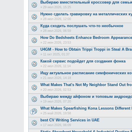
Выбираю вместительный кроссовер для семь
»
29 июл 2026, 15:25
Нужно сделать гравировку на металлических к
»
28 июл 2026, 12:00
Куда сходить послушать что-то необычное
»
28 июл 2026, 06:59
How Do Bedsheets Enhance Bedroom Appearanc
»
22 июн 2026, 23:53
U4GM - How to Obtain Trippi Troppi in Steal A Bra
»
11 окт 2025, 01:37
Какой сервис подойдет для создания фонка
»
22 июл 2026, 11:14
Ищу актуальное расписание симфонических к
»
21 июл 2026, 14:18
What Makes That's Not My Neighbor Stand Out f
»
20 июл 2026, 02:53
Выбираю между айфоном и топовым андроид
»
19 июл 2026, 07:20
What Makes Spearfishing Kona Lessons Different 
»
25 май 2026, 19:58
best CV Writing Services in UAE
»
17 июл 2026, 06:09
Static-Absorbent Household & Industrial Dusting 