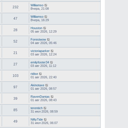
е
д
Williamso
232
н
Вчера, 21:08
е
м
Williamso
у
47
Вчера, 16:29
с
о
Houston
о
28
05 авг 2026, 12:29
б
щ
е
Forestwow
52
н
04 авг 2026, 05:46
и
ю
victoriaparker
21
03 авг 2026, 12:24
emilyfoster34
27
03 авг 2026, 11:12
ridise
103
01 авг 2026, 22:40
Akinotaxe
97
01 авг 2026, 08:57
RavenDantas
39
01 авг 2026, 08:43
terentich
85
31 июл 2026, 08:59
NiftyTide
49
31 июл 2026, 06:07