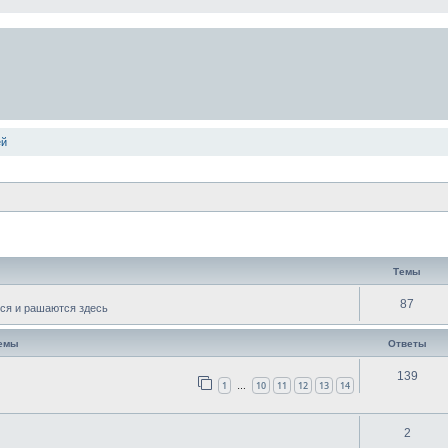
ей
Темы
87
ся и рашаются здесь
темы
Ответы
139
1
10
11
12
13
14
…
2