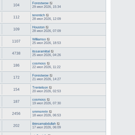
Forestwow
104
29 июл 2026, 15:34
terentich
112
28 июл 2026, 12:09
Houston
109
28 июл 2026, 07:09
Williamso
1107
25 июл 2026, 18:53
itssaramittal
4738
25 июл 2026, 04:26
cosmoss
186
22 июл 2026, 11:22
Forestwow
172
21 июл 2026, 14:27
Trentelson
154
20 июл 2026, 02:53
cosmoss
187
19 июл 2026, 07:30
smmsmrtn
2456
18 июл 2026, 06:53
ibtesamabdullah
202
17 июл 2026, 06:09