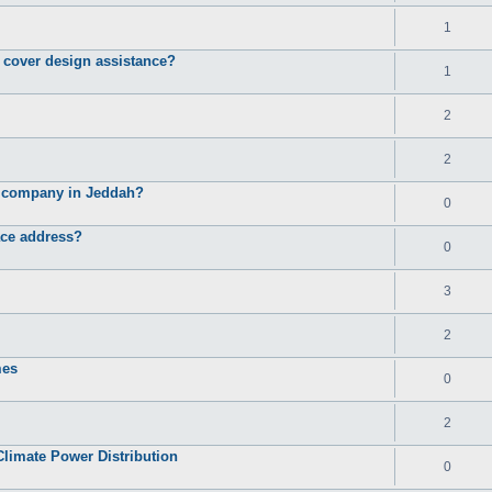
1
d cover design assistance?
1
2
2
e company in Jeddah?
0
ace address?
0
3
2
mes
0
2
Climate Power Distribution
0