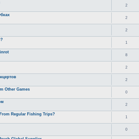
и
2
убках
2
2
e?
1
inrot
8
2
онцертов
2
rom Other Games
0
ом
2
From Regular Fishing Trips?
1
0
Brush Global Supplier