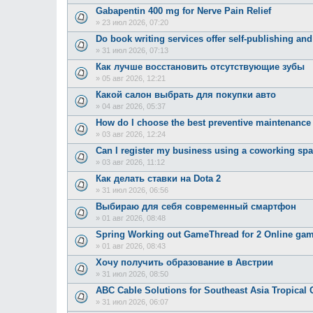
Gabapentin 400 mg for Nerve Pain Relief
»
23 июл 2026, 07:20
Do book writing services offer self-publishing an
»
31 июл 2026, 07:13
Как лучше восстановить отсутствующие зубы
»
05 авг 2026, 12:21
Какой салон выбрать для покупки авто
»
04 авг 2026, 05:37
How do I choose the best preventive maintenanc
»
03 авг 2026, 12:24
Can I register my business using a coworking sp
»
03 авг 2026, 11:12
Как делать ставки на Dota 2
»
31 июл 2026, 06:56
Выбираю для себя современный смартфон
»
01 авг 2026, 08:48
Spring Working out GameThread for 2 Online ga
»
01 авг 2026, 08:43
Хочу получить образование в Австрии
»
31 июл 2026, 08:50
ABC Cable Solutions for Southeast Asia Tropical 
»
31 июл 2026, 06:07