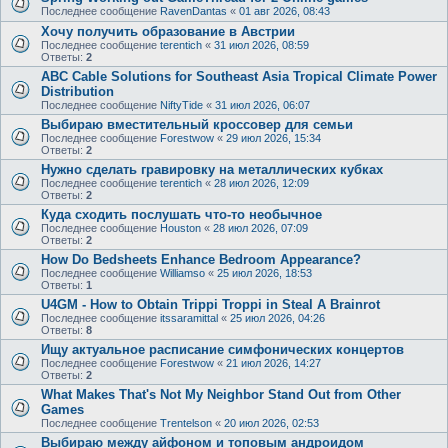
Последнее сообщение
RavenDantas
«
01 авг 2026, 08:43
Хочу получить образование в Австрии
Последнее сообщение
terentich
«
31 июл 2026, 08:59
Ответы:
2
ABC Cable Solutions for Southeast Asia Tropical Climate Power
Distribution
Последнее сообщение
NiftyTide
«
31 июл 2026, 06:07
Выбираю вместительный кроссовер для семьи
Последнее сообщение
Forestwow
«
29 июл 2026, 15:34
Ответы:
2
Нужно сделать гравировку на металлических кубках
Последнее сообщение
terentich
«
28 июл 2026, 12:09
Ответы:
2
Куда сходить послушать что-то необычное
Последнее сообщение
Houston
«
28 июл 2026, 07:09
Ответы:
2
How Do Bedsheets Enhance Bedroom Appearance?
Последнее сообщение
Williamso
«
25 июл 2026, 18:53
Ответы:
1
U4GM - How to Obtain Trippi Troppi in Steal A Brainrot
Последнее сообщение
itssaramittal
«
25 июл 2026, 04:26
Ответы:
8
Ищу актуальное расписание симфонических концертов
Последнее сообщение
Forestwow
«
21 июл 2026, 14:27
Ответы:
2
What Makes That's Not My Neighbor Stand Out from Other
Games
Последнее сообщение
Trentelson
«
20 июл 2026, 02:53
Выбираю между айфоном и топовым андроидом