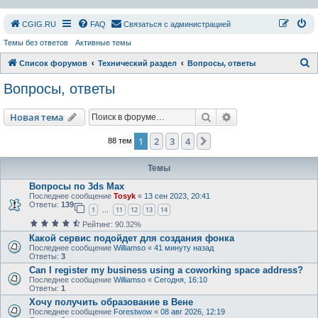
СGIG.RU
FAQ
Связаться с администрацией
Темы без ответов
Активные темы
П
Список форумов
Технический раздел
Вопросы, ответы
о
Вопросы, ответы
и
с
Поиск
Расширенный пои
Новая тема
к
1
2
3
4
След.
88 тем
Темы
Вопросы по 3ds Max
Последнее сообщение
Tosyk
«
13 сен 2023, 20:41
Ответы:
139
1
11
12
13
14
…
Рейтинг: 90.32%
Какой сервис подойдет для создания фонка
Последнее сообщение
Williamso
«
41 минуту назад
Ответы:
3
Can I register my business using a coworking space address?
Последнее сообщение
Williamso
«
Сегодня, 16:10
Ответы:
1
Хочу получить образование в Вене
Последнее сообщение
Forestwow
«
08 авг 2026, 12:19