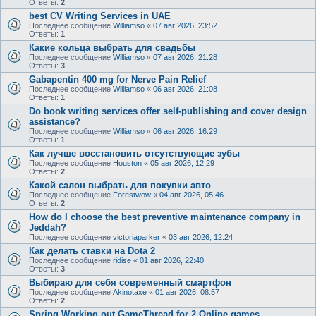
Ответы:
2
best CV Writing Services in UAE
Последнее сообщение
Williamso
«
07 авг 2026, 23:52
Ответы:
1
Какие кольца выбрать для свадьбы
Последнее сообщение
Williamso
«
07 авг 2026, 21:28
Ответы:
3
Gabapentin 400 mg for Nerve Pain Relief
Последнее сообщение
Williamso
«
06 авг 2026, 21:08
Ответы:
1
Do book writing services offer self-publishing and cover design
assistance?
Последнее сообщение
Williamso
«
06 авг 2026, 16:29
Ответы:
1
Как лучше восстановить отсутствующие зубы
Последнее сообщение
Houston
«
05 авг 2026, 12:29
Ответы:
2
Какой салон выбрать для покупки авто
Последнее сообщение
Forestwow
«
04 авг 2026, 05:46
Ответы:
2
How do I choose the best preventive maintenance company in
Jeddah?
Последнее сообщение
victoriaparker
«
03 авг 2026, 12:24
Как делать ставки на Dota 2
Последнее сообщение
ridise
«
01 авг 2026, 22:40
Ответы:
3
Выбираю для себя современный смартфон
Последнее сообщение
Akinotaxe
«
01 авг 2026, 08:57
Ответы:
2
Spring Working out GameThread for 2 Online games