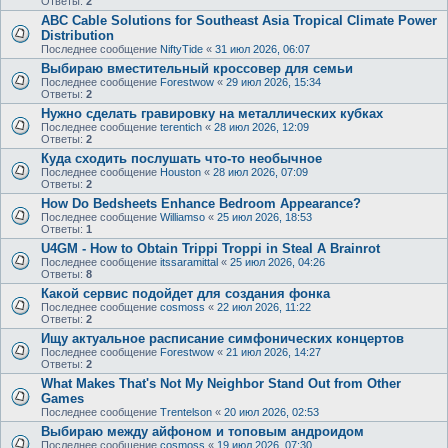
Ответы:
2
ABC Cable Solutions for Southeast Asia Tropical Climate Power
Distribution
Последнее сообщение
NiftyTide
«
31 июл 2026, 06:07
Выбираю вместительный кроссовер для семьи
Последнее сообщение
Forestwow
«
29 июл 2026, 15:34
Ответы:
2
Нужно сделать гравировку на металлических кубках
Последнее сообщение
terentich
«
28 июл 2026, 12:09
Ответы:
2
Куда сходить послушать что-то необычное
Последнее сообщение
Houston
«
28 июл 2026, 07:09
Ответы:
2
How Do Bedsheets Enhance Bedroom Appearance?
Последнее сообщение
Williamso
«
25 июл 2026, 18:53
Ответы:
1
U4GM - How to Obtain Trippi Troppi in Steal A Brainrot
Последнее сообщение
itssaramittal
«
25 июл 2026, 04:26
Ответы:
8
Какой сервис подойдет для создания фонка
Последнее сообщение
cosmoss
«
22 июл 2026, 11:22
Ответы:
2
Ищу актуальное расписание симфонических концертов
Последнее сообщение
Forestwow
«
21 июл 2026, 14:27
Ответы:
2
What Makes That's Not My Neighbor Stand Out from Other
Games
Последнее сообщение
Trentelson
«
20 июл 2026, 02:53
Выбираю между айфоном и топовым андроидом
Последнее сообщение
cosmoss
«
19 июл 2026, 07:30