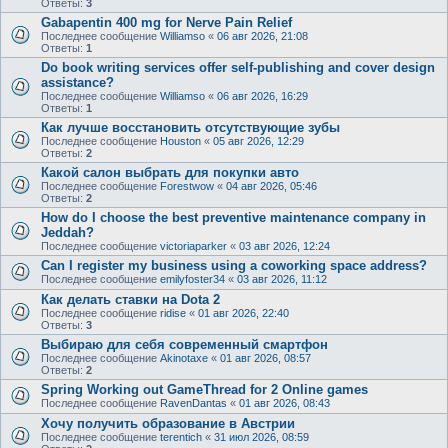
Ответы:
3
Gabapentin 400 mg for Nerve Pain Relief
Последнее сообщение
Williamso
«
06 авг 2026, 21:08
Ответы:
1
Do book writing services offer self-publishing and cover design
assistance?
Последнее сообщение
Williamso
«
06 авг 2026, 16:29
Ответы:
1
Как лучше восстановить отсутствующие зубы
Последнее сообщение
Houston
«
05 авг 2026, 12:29
Ответы:
2
Какой салон выбрать для покупки авто
Последнее сообщение
Forestwow
«
04 авг 2026, 05:46
Ответы:
2
How do I choose the best preventive maintenance company in
Jeddah?
Последнее сообщение
victoriaparker
«
03 авг 2026, 12:24
Can I register my business using a coworking space address?
Последнее сообщение
emilyfoster34
«
03 авг 2026, 11:12
Как делать ставки на Dota 2
Последнее сообщение
ridise
«
01 авг 2026, 22:40
Ответы:
3
Выбираю для себя современный смартфон
Последнее сообщение
Akinotaxe
«
01 авг 2026, 08:57
Ответы:
2
Spring Working out GameThread for 2 Online games
Последнее сообщение
RavenDantas
«
01 авг 2026, 08:43
Хочу получить образование в Австрии
Последнее сообщение
terentich
«
31 июл 2026, 08:59