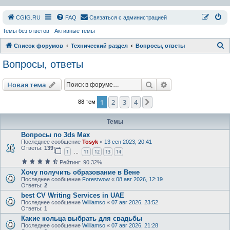
СGIG.RU
FAQ
Связаться с администрацией
Темы без ответов
Активные темы
П
Список форумов
Технический раздел
Вопросы, ответы
о
Вопросы, ответы
и
с
Поиск
Расширенный пои
Новая тема
к
1
2
3
4
След.
88 тем
Темы
Вопросы по 3ds Max
Последнее сообщение
Tosyk
«
13 сен 2023, 20:41
Ответы:
139
1
11
12
13
14
…
Рейтинг: 90.32%
Хочу получить образование в Вене
Последнее сообщение
Forestwow
«
08 авг 2026, 12:19
Ответы:
2
best CV Writing Services in UAE
Последнее сообщение
Williamso
«
07 авг 2026, 23:52
Ответы:
1
Какие кольца выбрать для свадьбы
Последнее сообщение
Williamso
«
07 авг 2026, 21:28