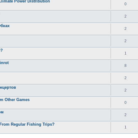
Climate Power Distribution
0
и
2
убках
2
2
e?
1
inrot
8
2
онцертов
2
rom Other Games
0
ом
2
From Regular Fishing Trips?
1