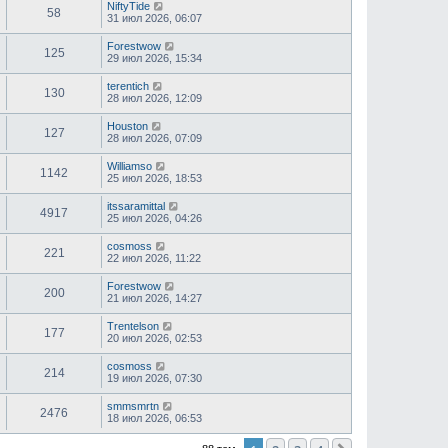
NiftyTide
58
31 июл 2026, 06:07
Forestwow
125
29 июл 2026, 15:34
terentich
130
28 июл 2026, 12:09
Houston
127
28 июл 2026, 07:09
Williamso
1142
25 июл 2026, 18:53
itssaramittal
4917
25 июл 2026, 04:26
cosmoss
221
22 июл 2026, 11:22
Forestwow
200
21 июл 2026, 14:27
Trentelson
177
20 июл 2026, 02:53
cosmoss
214
19 июл 2026, 07:30
smmsmrtn
2476
18 июл 2026, 06:53