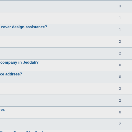
3
1
d cover design assistance?
1
2
2
e company in Jeddah?
0
ace address?
0
3
2
mes
0
2