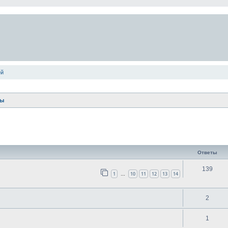
ей
ты
ширенный поиск
Ответы
139
1
10
11
12
13
14
…
2
1