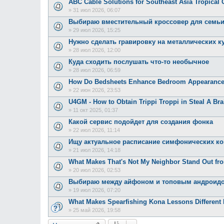
ABC Cable Solutions for Southeast Asia Tropical 
»
31 июл 2026, 06:07
Выбираю вместительный кроссовер для семь
»
29 июл 2026, 15:25
Нужно сделать гравировку на металлических к
»
28 июл 2026, 12:00
Куда сходить послушать что-то необычное
»
28 июл 2026, 06:59
How Do Bedsheets Enhance Bedroom Appearanc
»
22 июн 2026, 23:53
U4GM - How to Obtain Trippi Troppi in Steal A Bra
»
11 окт 2025, 01:37
Какой сервис подойдет для создания фонка
»
22 июл 2026, 11:14
Ищу актуальное расписание симфонических к
»
21 июл 2026, 14:18
What Makes That's Not My Neighbor Stand Out f
»
20 июл 2026, 02:53
Выбираю между айфоном и топовым андроид
»
19 июл 2026, 07:20
What Makes Spearfishing Kona Lessons Different 
»
25 май 2026, 19:58