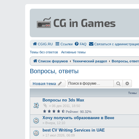
СGIG.RU
Ссылки
FAQ
Связаться с администраци
Темы без ответов
Активные темы
Список форумов
Технический раздел
Вопросы, отве
Вопросы, ответы
Поиск
Рас
Новая тема
Темы
Вопросы по 3ds Max
»
06 дек 2011, 18:50
Рейтинг: 90.32%
Хочу получить образование в Вене
»
Вчера, 12:10
best CV Writing Services in UAE
»
17 июл 2026, 06:09