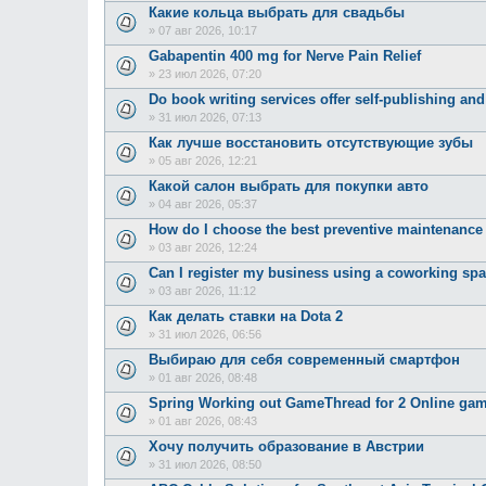
Какие кольца выбрать для свадьбы
»
07 авг 2026, 10:17
Gabapentin 400 mg for Nerve Pain Relief
»
23 июл 2026, 07:20
Do book writing services offer self-publishing an
»
31 июл 2026, 07:13
Как лучше восстановить отсутствующие зубы
»
05 авг 2026, 12:21
Какой салон выбрать для покупки авто
»
04 авг 2026, 05:37
How do I choose the best preventive maintenanc
»
03 авг 2026, 12:24
Can I register my business using a coworking sp
»
03 авг 2026, 11:12
Как делать ставки на Dota 2
»
31 июл 2026, 06:56
Выбираю для себя современный смартфон
»
01 авг 2026, 08:48
Spring Working out GameThread for 2 Online ga
»
01 авг 2026, 08:43
Хочу получить образование в Австрии
»
31 июл 2026, 08:50