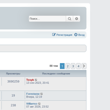
Поиск
Расширенный поис
Регистрация
Вход
1
2
3
4
След.
88 тем
Просмотры
Последнее сообщение
Tosyk
3690259
13 сен 2023, 20:41
Forestwow
19
Вчера, 12:19
Williamso
238
07 авг 2026, 23:52