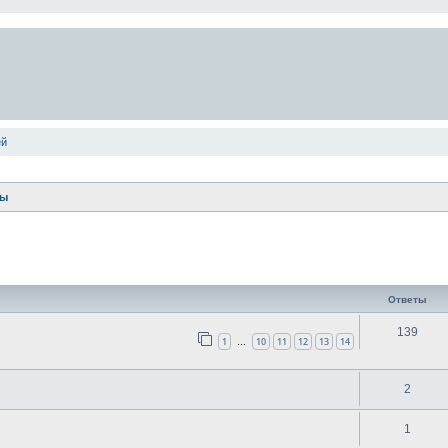
ей
ты
ширенный поиск
Ответы
139
1
10
11
12
13
14
…
2
1