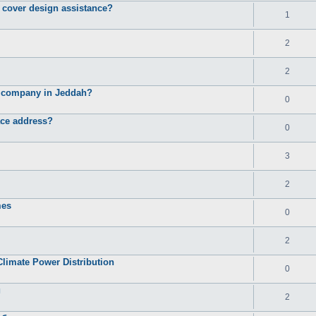
d cover design assistance?
1
2
2
e company in Jeddah?
0
ace address?
0
3
2
mes
0
2
Climate Power Distribution
0
и
2