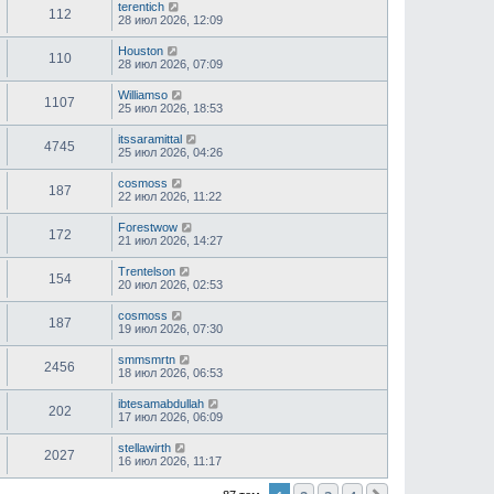
terentich
112
28 июл 2026, 12:09
Houston
110
28 июл 2026, 07:09
Williamso
1107
25 июл 2026, 18:53
itssaramittal
4745
25 июл 2026, 04:26
cosmoss
187
22 июл 2026, 11:22
Forestwow
172
21 июл 2026, 14:27
Trentelson
154
20 июл 2026, 02:53
cosmoss
187
19 июл 2026, 07:30
smmsmrtn
2456
18 июл 2026, 06:53
ibtesamabdullah
202
17 июл 2026, 06:09
stellawirth
2027
16 июл 2026, 11:17