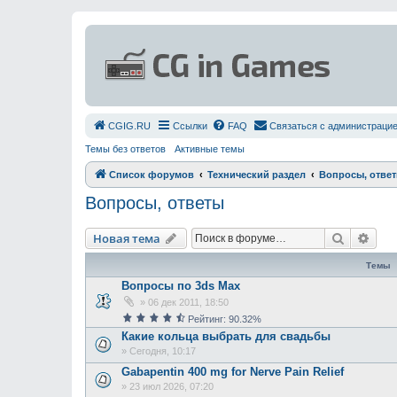
СGIG.RU
Ссылки
FAQ
Связаться с администраци
Темы без ответов
Активные темы
Список форумов
Технический раздел
Вопросы, отве
Вопросы, ответы
Поиск
Рас
Новая тема
Темы
Вопросы по 3ds Max
»
06 дек 2011, 18:50
Рейтинг: 90.32%
Какие кольца выбрать для свадьбы
»
Сегодня, 10:17
Gabapentin 400 mg for Nerve Pain Relief
»
23 июл 2026, 07:20