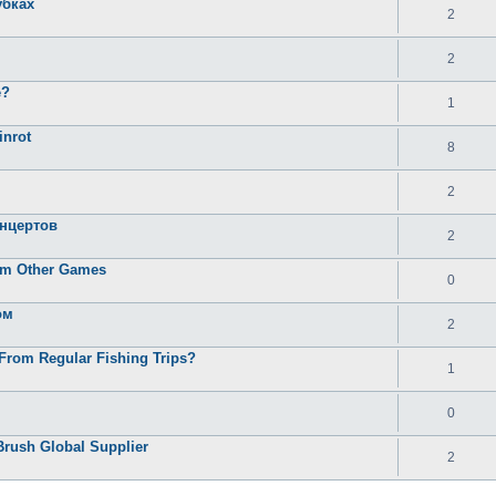
убках
2
2
e?
1
inrot
8
2
онцертов
2
rom Other Games
0
ом
2
From Regular Fishing Trips?
1
0
Brush Global Supplier
2