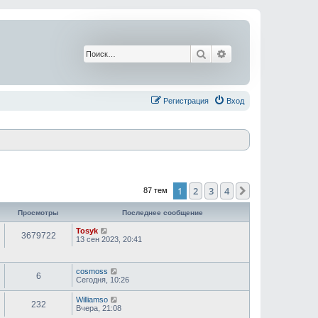
Поиск
Расширенный поис
Регистрация
Вход
1
2
3
4
След.
87 тем
Просмотры
Последнее сообщение
Tosyk
3679722
13 сен 2023, 20:41
cosmoss
6
Сегодня, 10:26
Williamso
232
Вчера, 21:08