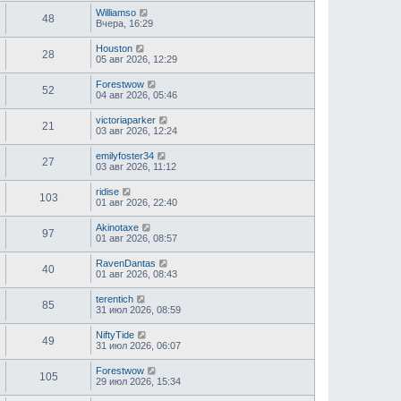
Williamso
48
Вчера, 16:29
Houston
28
05 авг 2026, 12:29
Forestwow
52
04 авг 2026, 05:46
victoriaparker
21
03 авг 2026, 12:24
emilyfoster34
27
03 авг 2026, 11:12
ridise
103
01 авг 2026, 22:40
Akinotaxe
97
01 авг 2026, 08:57
RavenDantas
40
01 авг 2026, 08:43
terentich
85
31 июл 2026, 08:59
NiftyTide
49
31 июл 2026, 06:07
Forestwow
105
29 июл 2026, 15:34