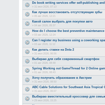
Do book writing services offer self-publishing an
»
31 июл 2026, 07:13
Как лучше восстановить отсутствующие зубы
»
05 авг 2026, 12:21
Какой салон выбрать для покупки авто
»
04 авг 2026, 05:37
How do I choose the best preventive maintenanc
»
03 авг 2026, 12:24
Can I register my business using a coworking sp
»
03 авг 2026, 11:12
Как делать ставки на Dota 2
»
31 июл 2026, 06:56
Выбираю для себя современный смартфон
»
01 авг 2026, 08:48
Spring Working out GameThread for 2 Online ga
»
01 авг 2026, 08:43
Хочу получить образование в Австрии
»
31 июл 2026, 08:50
ABC Cable Solutions for Southeast Asia Tropical 
»
31 июл 2026, 06:07
Выбираю вместительный кроссовер для семь
»
29 июл 2026, 15:25