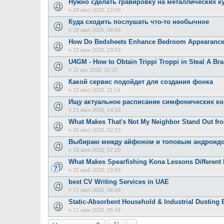
Нужно сделать гравировку на металлических к
»
28 июл 2026, 12:00
Куда сходить послушать что-то необычное
»
28 июл 2026, 06:59
How Do Bedsheets Enhance Bedroom Appearanc
»
22 июн 2026, 23:53
U4GM - How to Obtain Trippi Troppi in Steal A Bra
»
11 окт 2025, 01:37
Какой сервис подойдет для создания фонка
»
22 июл 2026, 11:14
Ищу актуальное расписание симфонических к
»
21 июл 2026, 14:18
What Makes That's Not My Neighbor Stand Out f
»
20 июл 2026, 02:53
Выбираю между айфоном и топовым андроид
»
19 июл 2026, 07:20
What Makes Spearfishing Kona Lessons Different 
»
25 май 2026, 19:58
best CV Writing Services in UAE
»
17 июл 2026, 06:09
Static-Absorbent Household & Industrial Dusting 
»
17 июн 2026, 05:34