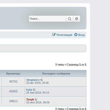
Поиск
Расширенный поис
Регистрация
Вход
3 темы • Страница
1
из
1
Просмотры
Последнее сообщение
Vengeance
39761
20 авг 2018, 20:00
kuirp
42602
26 янв 2018, 04:13
Tosyk
29812
20 июл 2016, 06:09
3 темы • Страница
1
из
1