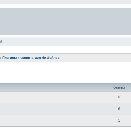
ей
Плагины и скрипты для rip файлов
ширенный поиск
Ответы
0
6
1