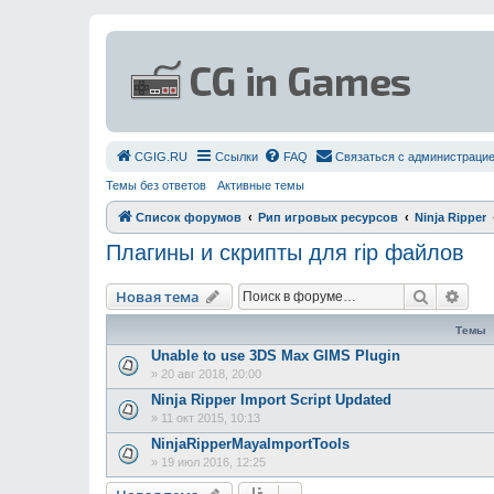
СGIG.RU
Ссылки
FAQ
Связаться с администраци
Темы без ответов
Активные темы
Список форумов
Рип игровых ресурсов
Ninja Ripper
Плагины и скрипты для rip файлов
Поиск
Рас
Новая тема
Темы
Unable to use 3DS Max GIMS Plugin
»
20 авг 2018, 20:00
Ninja Ripper Import Script Updated
»
11 окт 2015, 10:13
NinjaRipperMayaImportTools
»
19 июл 2016, 12:25