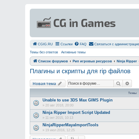
СGIG.RU
Ссылки
FAQ
Связаться с администраци
Темы без ответов
Активные темы
Список форумов
Рип игровых ресурсов
Ninja Ripper
Плагины и скрипты для rip файлов
Поиск
Рас
Новая тема
Темы
Unable to use 3DS Max GIMS Plugin
»
20 авг 2018, 20:00
Ninja Ripper Import Script Updated
»
11 окт 2015, 10:13
NinjaRipperMayaImportTools
»
19 июл 2016, 12:25