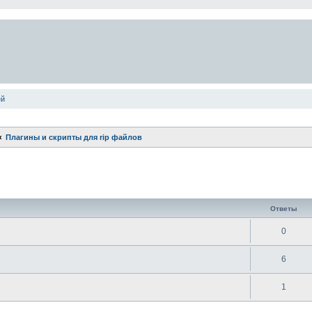
ей
Плагины и скрипты для rip файлов
ширенный поиск
Ответы
0
6
1