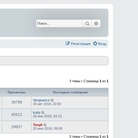
Поиск
Расширенный поис
Регистрация
Вход
3 темы • Страница
1
из
1
Просмотры
Последнее сообщение
Vengeance
39798
20 авг 2018, 20:00
kuirp
42612
26 янв 2018, 04:13
Tosyk
29837
20 июл 2016, 06:09
3 темы • Страница
1
из
1