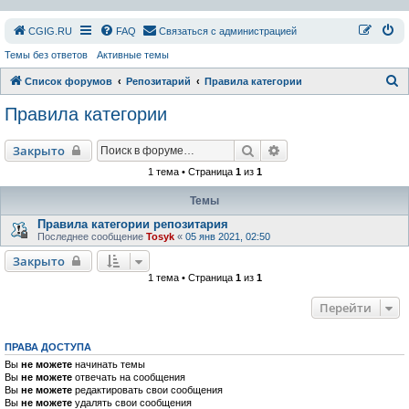
СGIG.RU
FAQ
Связаться с администрацией
Темы без ответов
Активные темы
П
Список форумов
Репозитарий
Правила категории
о
Правила категории
и
с
Поиск
Расширенный поиск
Закрыто
к
1 тема • Страница
1
из
1
Темы
Правила категории репозитария
Последнее сообщение
Tosyk
«
05 янв 2021, 02:50
Закрыто
1 тема • Страница
1
из
1
Перейти
ПРАВА ДОСТУПА
Вы
не можете
начинать темы
Вы
не можете
отвечать на сообщения
Вы
не можете
редактировать свои сообщения
Вы
не можете
удалять свои сообщения