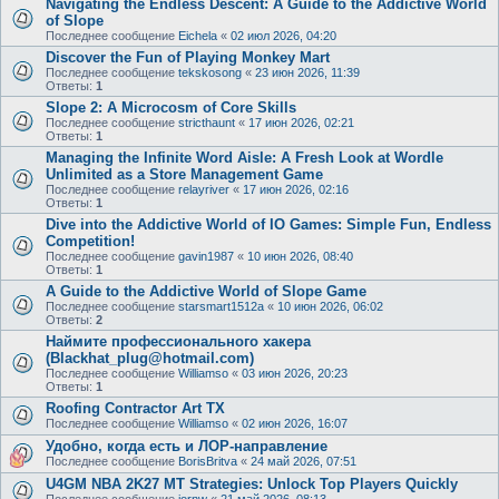
Navigating the Endless Descent: A Guide to the Addictive World
of Slope
Последнее сообщение
Eichela
«
02 июл 2026, 04:20
Discover the Fun of Playing Monkey Mart
Последнее сообщение
tekskosong
«
23 июн 2026, 11:39
Ответы:
1
Slope 2: A Microcosm of Core Skills
Последнее сообщение
stricthaunt
«
17 июн 2026, 02:21
Ответы:
1
Managing the Infinite Word Aisle: A Fresh Look at Wordle
Unlimited as a Store Management Game
Последнее сообщение
relayriver
«
17 июн 2026, 02:16
Ответы:
1
Dive into the Addictive World of IO Games: Simple Fun, Endless
Competition!
Последнее сообщение
gavin1987
«
10 июн 2026, 08:40
Ответы:
1
A Guide to the Addictive World of Slope Game
Последнее сообщение
starsmart1512a
«
10 июн 2026, 06:02
Ответы:
2
Наймите профессионального хакера
(Blackhat_plug@hotmail.com)
Последнее сообщение
Williamso
«
03 июн 2026, 20:23
Ответы:
1
Roofing Contractor Art TX
Последнее сообщение
Williamso
«
02 июн 2026, 16:07
Удобно, когда есть и ЛОР-направление
Последнее сообщение
BorisBritva
«
24 май 2026, 07:51
U4GM NBA 2K27 MT Strategies: Unlock Top Players Quickly