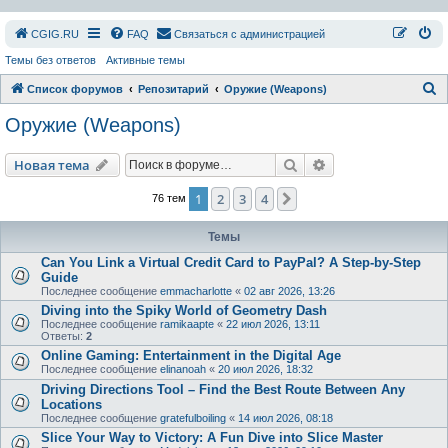
СGIG.RU
FAQ
Связаться с администрацией
Темы без ответов
Активные темы
П
Список форумов
Репозитарий
Оружие (Weapons)
о
Оружие (Weapons)
и
с
Поиск
Расширенный пои
Новая тема
к
1
2
3
4
След.
76 тем
Темы
Can You Link a Virtual Credit Card to PayPal? A Step-by-Step
Guide
Последнее сообщение
emmacharlotte
«
02 авг 2026, 13:26
Diving into the Spiky World of Geometry Dash
Последнее сообщение
ramikaapte
«
22 июл 2026, 13:11
Ответы:
2
Online Gaming: Entertainment in the Digital Age
Последнее сообщение
elinanoah
«
20 июл 2026, 18:32
Driving Directions Tool – Find the Best Route Between Any
Locations
Последнее сообщение
gratefulboiling
«
14 июл 2026, 08:18
Slice Your Way to Victory: A Fun Dive into Slice Master