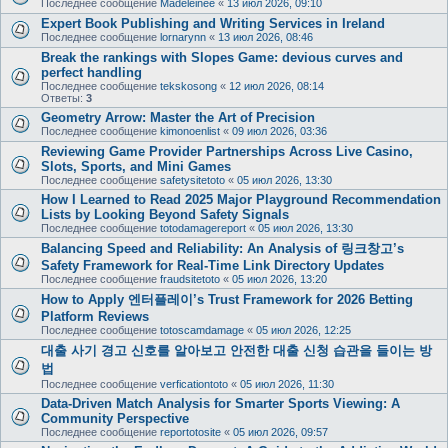
Последнее сообщение
Madeleinee
«
13 июл 2026, 09:10
Expert Book Publishing and Writing Services in Ireland
Последнее сообщение
lornarynn
«
13 июл 2026, 08:46
Break the rankings with Slopes Game: devious curves and
perfect handling
Последнее сообщение
tekskosong
«
12 июл 2026, 08:14
Ответы:
3
Geometry Arrow: Master the Art of Precision
Последнее сообщение
kimonoenlist
«
09 июл 2026, 03:36
Reviewing Game Provider Partnerships Across Live Casino,
Slots, Sports, and Mini Games
Последнее сообщение
safetysitetoto
«
05 июл 2026, 13:30
How I Learned to Read 2025 Major Playground Recommendation
Lists by Looking Beyond Safety Signals
Последнее сообщение
totodamagereport
«
05 июл 2026, 13:30
Balancing Speed and Reliability: An Analysis of 링크창고’s
Safety Framework for Real-Time Link Directory Updates
Последнее сообщение
fraudsitetoto
«
05 июл 2026, 13:20
How to Apply 엔터플레이’s Trust Framework for 2026 Betting
Platform Reviews
Последнее сообщение
totoscamdamage
«
05 июл 2026, 12:25
대출 사기 경고 신호를 알아보고 안전한 대출 신청 습관을 들이는 방
법
Последнее сообщение
verficationtoto
«
05 июл 2026, 11:30
Data-Driven Match Analysis for Smarter Sports Viewing: A
Community Perspective
Последнее сообщение
reportotosite
«
05 июл 2026, 09:57