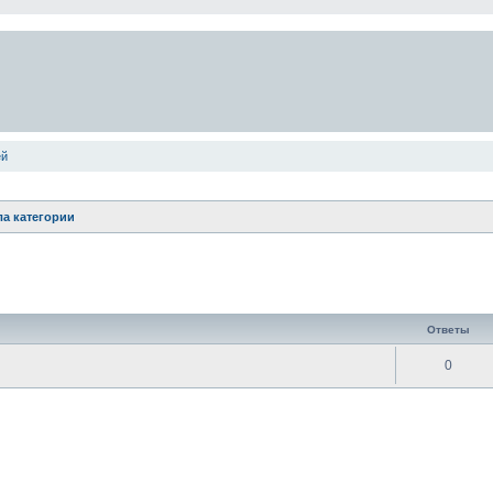
ей
а категории
енный поиск
Ответы
0