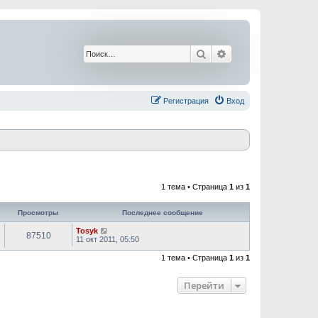
Поиск
Расширенный поис
Регистрация
Вход
1 тема • Страница
1
из
1
Просмотры
Последнее сообщение
Tosyk
87510
11 окт 2011, 05:50
1 тема • Страница
1
из
1
Перейти