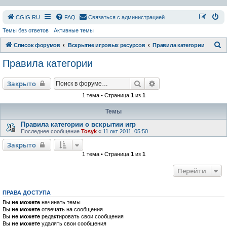
СGIG.RU
FAQ
Связаться с администрацией
Темы без ответов
Активные темы
П
Список форумов
Вскрытие игровых ресурсов
Правила категории
о
Правила категории
и
с
Поиск
Расширенный поиск
Закрыто
к
1 тема • Страница
1
из
1
Темы
Правила категории о вскрытии игр
Последнее сообщение
Tosyk
«
11 окт 2011, 05:50
Закрыто
1 тема • Страница
1
из
1
Перейти
ПРАВА ДОСТУПА
Вы
не можете
начинать темы
Вы
не можете
отвечать на сообщения
Вы
не можете
редактировать свои сообщения
Вы
не можете
удалять свои сообщения