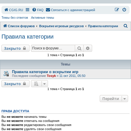
СGIG.RU
FAQ
Связаться с администрацией
Темы без ответов
Активные темы
П
Список форумов
Вскрытие игровых ресурсов
Правила категории
о
Правила категории
и
с
Поиск
Расширенный поиск
Закрыто
к
1 тема • Страница
1
из
1
Темы
Правила категории о вскрытии игр
Последнее сообщение
Tosyk
«
11 окт 2011, 05:50
Закрыто
1 тема • Страница
1
из
1
Перейти
ПРАВА ДОСТУПА
Вы
не можете
начинать темы
Вы
не можете
отвечать на сообщения
Вы
не можете
редактировать свои сообщения
Вы
не можете
удалять свои сообщения