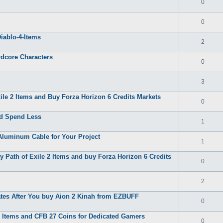
0
0
iablo-4-Items
2
rdcore Characters
0
3
le 2 Items and Buy Forza Horizon 6 Credits Markets
0
nd Spend Less
1
Aluminum Cable for Your Project
1
 Path of Exile 2 Items and buy Forza Horizon 6 Credits
0
2
tes After You buy Aion 2 Kinah from EZBUFF
0
 2 Items and CFB 27 Coins for Dedicated Gamers
0