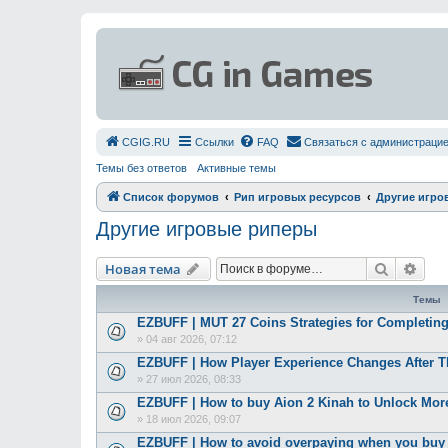
СGIG.RU
Ссылки
FAQ
Связаться с администраци
Темы без ответов
Активные темы
Список форумов
Рип игровых ресурсов
Другие игро
Другие игровые риперы
Поиск
Рас
Новая тема
Темы
EZBUFF | MUT 27 Coins Strategies for Completing
»
04 авг 2026, 07:12
EZBUFF | How Player Experience Changes After 
»
27 июл 2026, 08:33
EZBUFF | How to buy Aion 2 Kinah to Unlock More
»
18 июл 2026, 09:07
EZBUFF | How to avoid overpaying when you bu