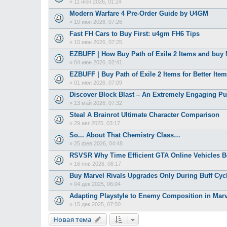
»
11 июн 2026, 01:24
Modern Warfare 4 Pre-Order Guide by U4GM
»
10 июн 2026, 07:26
Fast FH Cars to Buy First: u4gm FH6 Tips
»
10 июн 2026, 07:25
EZBUFF | How Buy Path of Exile 2 Items and bu
»
04 июн 2026, 02:41
EZBUFF | Buy Path of Exile 2 Items for Better Item
»
01 июн 2026, 07:09
Discover Block Blast – An Extremely Engaging P
»
13 май 2026, 07:32
Steal A Brainrot Ultimate Character Comparison
»
29 авг 2025, 03:17
So... About That Chemistry Class…
»
25 фев 2026, 04:48
RSVSR Why Time Efficient GTA Online Vehicles B
»
16 янв 2026, 08:17
Buy Marvel Rivals Upgrades Only During Buff Cyc
»
04 дек 2025, 06:04
Adapting Playstyle to Enemy Composition in Marv
»
15 дек 2025, 07:50
Новая тема