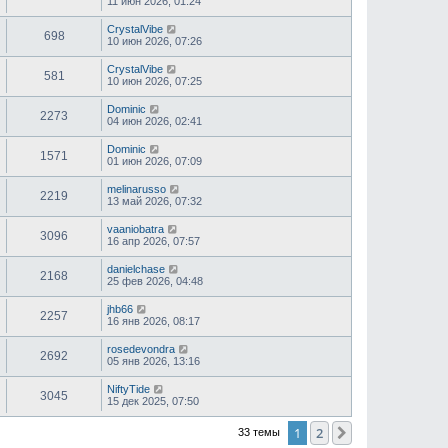
11 июн 2026, 01:24
CrystalVibe
698
10 июн 2026, 07:26
CrystalVibe
581
10 июн 2026, 07:25
Dominic
2273
04 июн 2026, 02:41
Dominic
1571
01 июн 2026, 07:09
melinarusso
2219
13 май 2026, 07:32
vaaniobatra
3096
16 апр 2026, 07:57
danielchase
2168
25 фев 2026, 04:48
jhb66
2257
16 янв 2026, 08:17
rosedevondra
2692
05 янв 2026, 13:16
NiftyTide
3045
15 дек 2025, 07:50
1
2
След.
33 темы