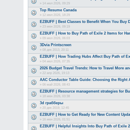
»
14 июл 2026, 09:29
Top Resume Canada
»
12 июл 2026, 18:29
EZBUFF | Best Classes to Benefit When You Buy D
»
23 июн 2026, 09:19
EZBUFF | How to Buy Path of Exile 2 Items for Ha
»
09 июл 2026, 06:03
3Dvia Printscreen
»
08 дек 2013, 20:11
EZBUFF | How Trading Hubs Affect Buy Path of Exi
»
04 июл 2026, 07:35
2026 Budget Travel Trends: How to Travel More a
»
22 апр 2026, 19:13
AAC Conductor Table Guide: Choosing the Right 
»
06 май 2026, 08:43
EZBUFF | Resource management strategies for Buy
»
18 июн 2026, 03:38
3d грабберы
»
20 дек 2019, 12:45
EZBUFF | How to Get Ready for New Content Upda
»
16 июн 2026, 01:51
EZBUFF | Helpful Insights Into Buy Path of Exile