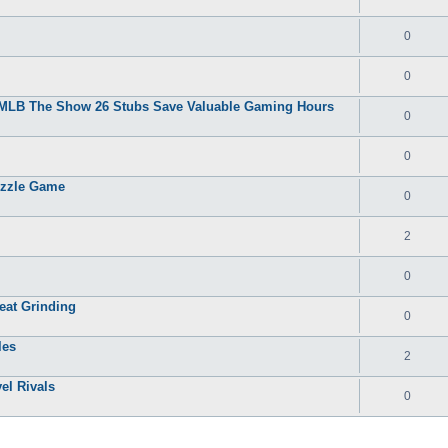
0
0
y MLB The Show 26 Stubs Save Valuable Gaming Hours
0
0
uzzle Game
0
2
0
eat Grinding
0
les
2
el Rivals
0