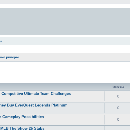
ей
вые риперы
ширенный поиск
Ответы
 Competitive Ultimate Team Challenges
0
They Buy EverQuest Legends Platinum
0
 Gameplay Possibilities
0
y MLB The Show 26 Stubs