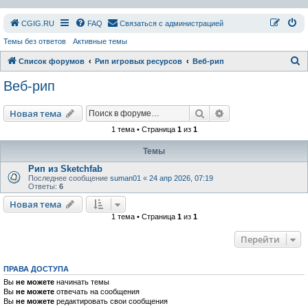
СGIG.RU
FAQ
Связаться с администрацией
Темы без ответов
Активные темы
П
Список форумов
Рип игровых ресурсов
Веб-рип
о
Веб-рип
и
с
Поиск
Расширенный пои
Новая тема
к
1 тема • Страница
1
из
1
Темы
Рип из Sketchfab
Последнее сообщение
suman01
«
24 апр 2026, 07:19
Ответы:
6
Новая тема
1 тема • Страница
1
из
1
Перейти
ПРАВА ДОСТУПА
Вы
не можете
начинать темы
Вы
не можете
отвечать на сообщения
Вы
не можете
редактировать свои сообщения