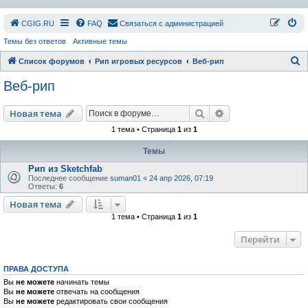
СGIG.RU
FAQ
Связаться с администрацией
Темы без ответов
Активные темы
П
Список форумов
Рип игровых ресурсов
Веб-рип
о
Веб-рип
и
с
Поиск
Расширенный пои
Новая тема
к
1 тема • Страница
1
из
1
Темы
Рип из Sketchfab
Последнее сообщение
suman01
«
24 апр 2026, 07:19
Ответы:
6
Новая тема
1 тема • Страница
1
из
1
Перейти
ПРАВА ДОСТУПА
Вы
не можете
начинать темы
Вы
не можете
отвечать на сообщения
Вы
не можете
редактировать свои сообщения