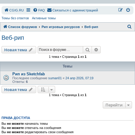
СGIG.RU
FAQ
Связаться с администрацией
Темы без ответов
Активные темы
П
Список форумов
Рип игровых ресурсов
Веб-рип
о
Веб-рип
и
с
Поиск
Расширенный пои
Новая тема
к
1 тема • Страница
1
из
1
Темы
Рип из Sketchfab
Последнее сообщение
suman01
«
24 апр 2026, 07:19
Ответы:
6
Новая тема
1 тема • Страница
1
из
1
Перейти
ПРАВА ДОСТУПА
Вы
не можете
начинать темы
Вы
не можете
отвечать на сообщения
Вы
не можете
редактировать свои сообщения