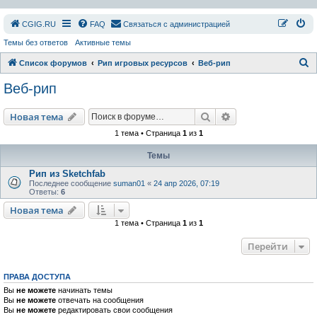
СGIG.RU
FAQ
Связаться с администрацией
Темы без ответов
Активные темы
П
Список форумов
Рип игровых ресурсов
Веб-рип
о
Веб-рип
и
с
Поиск
Расширенный пои
Новая тема
к
1 тема • Страница
1
из
1
Темы
Рип из Sketchfab
Последнее сообщение
suman01
«
24 апр 2026, 07:19
Ответы:
6
Новая тема
1 тема • Страница
1
из
1
Перейти
ПРАВА ДОСТУПА
Вы
не можете
начинать темы
Вы
не можете
отвечать на сообщения
Вы
не можете
редактировать свои сообщения