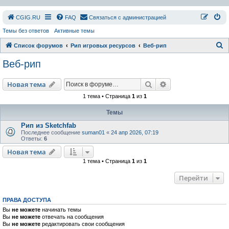
СGIG.RU
FAQ
Связаться с администрацией
Темы без ответов
Активные темы
П
Список форумов
Рип игровых ресурсов
Веб-рип
о
Веб-рип
и
с
Поиск
Расширенный пои
Новая тема
к
1 тема • Страница
1
из
1
Темы
Рип из Sketchfab
Последнее сообщение
suman01
«
24 апр 2026, 07:19
Ответы:
6
Новая тема
1 тема • Страница
1
из
1
Перейти
ПРАВА ДОСТУПА
Вы
не можете
начинать темы
Вы
не можете
отвечать на сообщения
Вы
не можете
редактировать свои сообщения