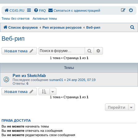
СGIG.RU
FAQ
Связаться с администрацией
Темы без ответов
Активные темы
П
Список форумов
Рип игровых ресурсов
Веб-рип
о
Веб-рип
и
с
Поиск
Расширенный пои
Новая тема
к
1 тема • Страница
1
из
1
Темы
Рип из Sketchfab
Последнее сообщение
suman01
«
24 апр 2026, 07:19
Ответы:
6
Новая тема
1 тема • Страница
1
из
1
Перейти
ПРАВА ДОСТУПА
Вы
не можете
начинать темы
Вы
не можете
отвечать на сообщения
Вы
не можете
редактировать свои сообщения