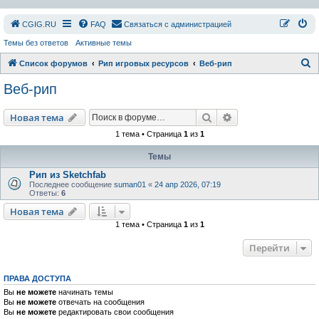
СGIG.RU
FAQ
Связаться с администрацией
Темы без ответов
Активные темы
П
Список форумов
Рип игровых ресурсов
Веб-рип
о
Веб-рип
и
с
Поиск
Расширенный пои
Новая тема
к
1 тема • Страница
1
из
1
Темы
Рип из Sketchfab
Последнее сообщение
suman01
«
24 апр 2026, 07:19
Ответы:
6
Новая тема
1 тема • Страница
1
из
1
Перейти
ПРАВА ДОСТУПА
Вы
не можете
начинать темы
Вы
не можете
отвечать на сообщения
Вы
не можете
редактировать свои сообщения