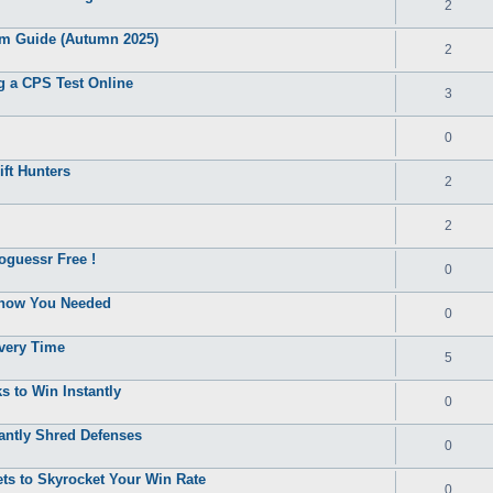
2
m Guide (Autumn 2025)
2
g a CPS Test Online
3
0
ift Hunters
2
2
oguessr Free !
0
Know You Needed
0
Every Time
5
 to Win Instantly
0
antly Shred Defenses
0
ts to Skyrocket Your Win Rate
0