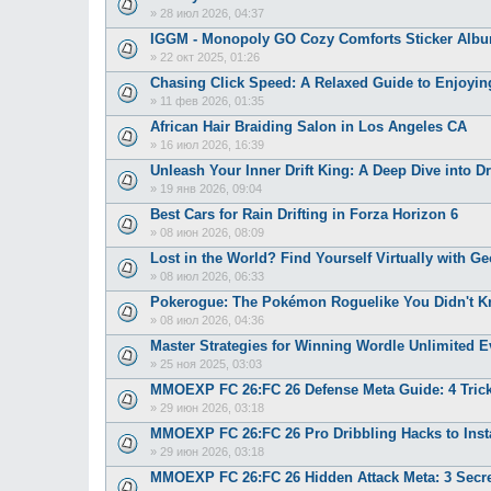
»
28 июл 2026, 04:37
IGGM - Monopoly GO Cozy Comforts Sticker Albu
»
22 окт 2025, 01:26
Chasing Click Speed: A Relaxed Guide to Enjoyin
»
11 фев 2026, 01:35
African Hair Braiding Salon in Los Angeles CA
»
16 июл 2026, 16:39
Unleash Your Inner Drift King: A Deep Dive into Dr
»
19 янв 2026, 09:04
Best Cars for Rain Drifting in Forza Horizon 6
»
08 июн 2026, 08:09
Lost in the World? Find Yourself Virtually with Ge
»
08 июл 2026, 06:33
Pokerogue: The Pokémon Roguelike You Didn't 
»
08 июл 2026, 04:36
Master Strategies for Winning Wordle Unlimited 
»
25 ноя 2025, 03:03
MMOEXP FC 26:FC 26 Defense Meta Guide: 4 Tricks
»
29 июн 2026, 03:18
MMOEXP FC 26:FC 26 Pro Dribbling Hacks to Inst
»
29 июн 2026, 03:18
MMOEXP FC 26:FC 26 Hidden Attack Meta: 3 Secre