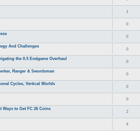
1
0
ress
0
ategy And Challenges
0
igating the 0.5 Endgame Overhaul
0
erker, Ranger & Swordsman
0
al Cycles, Vertical Worlds
0
0
t Ways to Get FC 26 Coins
2
4