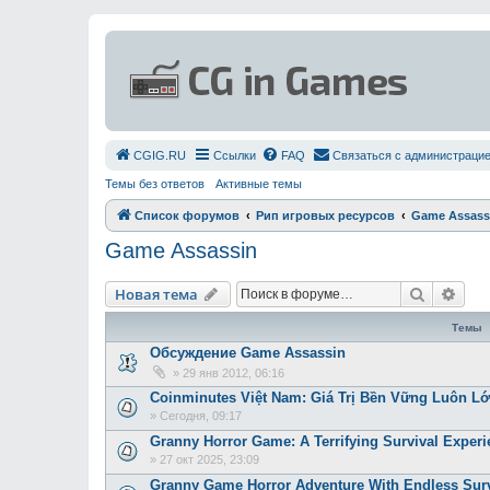
СGIG.RU
Ссылки
FAQ
Связаться с администраци
Темы без ответов
Активные темы
Список форумов
Рип игровых ресурсов
Game Assass
Game Assassin
Поиск
Рас
Новая тема
Темы
Обсуждение Game Assassin
»
29 янв 2012, 06:16
Coinminutes Việt Nam: Giá Trị Bền Vững Luôn 
»
Сегодня, 09:17
Granny Horror Game: A Terrifying Survival Experi
»
27 окт 2025, 23:09
Granny Game Horror Adventure With Endless Surv