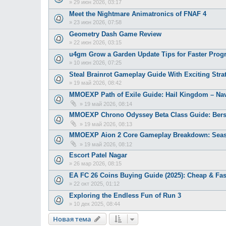
»
29 июн 2026, 03:17
Meet the Nightmare Animatronics of FNAF 4
»
23 июн 2026, 07:58
Geometry Dash Game Review
»
22 июн 2026, 03:15
u4gm Grow a Garden Update Tips for Faster Prog
»
10 июн 2026, 07:25
Steal Brainrot Gameplay Guide With Exciting Str
»
19 май 2026, 08:42
MMOEXP Path of Exile Guide: Hail Kingdom – Nav
»
19 май 2026, 08:14
MMOEXP Chrono Odyssey Beta Class Guide: Bers
»
19 май 2026, 08:13
MMOEXP Aion 2 Core Gameplay Breakdown: Season
»
19 май 2026, 08:12
Escort Patel Nagar
»
26 мар 2026, 08:15
EA FC 26 Coins Buying Guide (2025): Cheap & Fas
»
22 окт 2025, 01:12
Exploring the Endless Fun of Run 3
»
10 дек 2025, 08:44
Новая тема