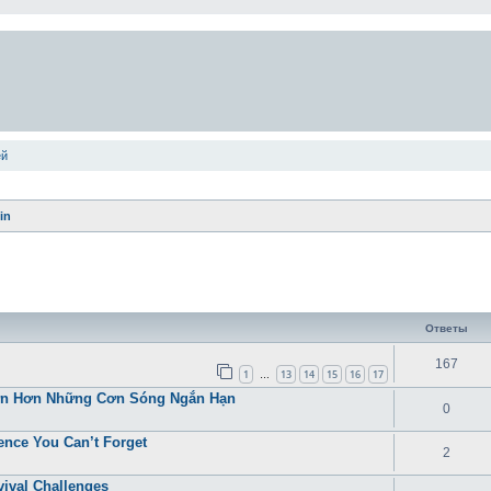
ей
in
ширенный поиск
Ответы
167
1
13
14
15
16
17
…
Lớn Hơn Những Cơn Sóng Ngắn Hạn
0
ence You Can’t Forget
2
ival Challenges