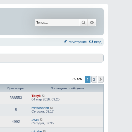
Поиск
Расширенный поис
Регистрация
Вход
1
2
След.
35 тем
Просмотры
Последнее сообщение
Tosyk
388553
04 мар 2016, 09:25
miawilsonnn
5
Сегодня, 09:17
avan
4992
Сегодня, 07:35
micabe