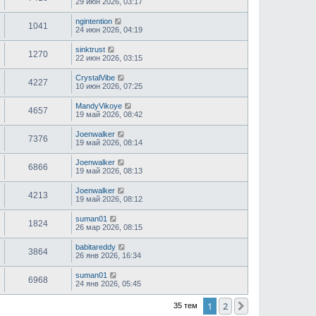
29 июн 2026, 03:17
ngintention
1041
24 июн 2026, 04:19
sinktrust
1270
22 июн 2026, 03:15
CrystalVibe
4227
10 июн 2026, 07:25
MandyVikoye
4657
19 май 2026, 08:42
Joenwalker
7376
19 май 2026, 08:14
Joenwalker
6866
19 май 2026, 08:13
Joenwalker
4213
19 май 2026, 08:12
suman01
1824
26 мар 2026, 08:15
babitareddy
3864
26 янв 2026, 16:34
suman01
6968
24 янв 2026, 05:45
1
2
След.
35 тем