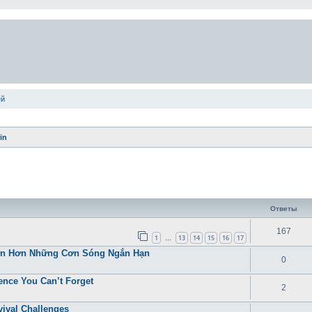
ей
in
ширенный поиск
Ответы
167
1
13
14
15
16
17
…
Lớn Hơn Những Cơn Sóng Ngắn Hạn
0
ence You Can’t Forget
2
ival Challenges