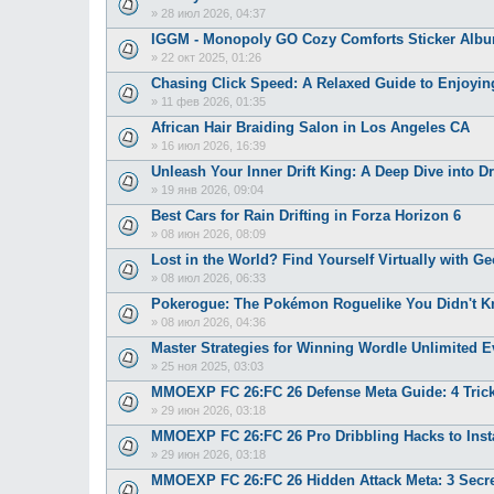
»
28 июл 2026, 04:37
IGGM - Monopoly GO Cozy Comforts Sticker Albu
»
22 окт 2025, 01:26
Chasing Click Speed: A Relaxed Guide to Enjoyin
»
11 фев 2026, 01:35
African Hair Braiding Salon in Los Angeles CA
»
16 июл 2026, 16:39
Unleash Your Inner Drift King: A Deep Dive into Dr
»
19 янв 2026, 09:04
Best Cars for Rain Drifting in Forza Horizon 6
»
08 июн 2026, 08:09
Lost in the World? Find Yourself Virtually with Ge
»
08 июл 2026, 06:33
Pokerogue: The Pokémon Roguelike You Didn't 
»
08 июл 2026, 04:36
Master Strategies for Winning Wordle Unlimited 
»
25 ноя 2025, 03:03
MMOEXP FC 26:FC 26 Defense Meta Guide: 4 Tricks
»
29 июн 2026, 03:18
MMOEXP FC 26:FC 26 Pro Dribbling Hacks to Inst
»
29 июн 2026, 03:18
MMOEXP FC 26:FC 26 Hidden Attack Meta: 3 Secre