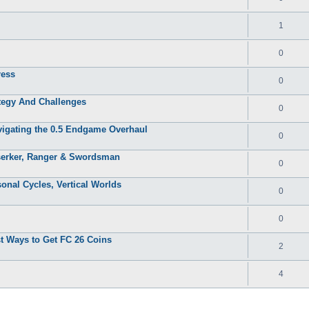
1
0
ress
0
ategy And Challenges
0
igating the 0.5 Endgame Overhaul
0
erker, Ranger & Swordsman
0
al Cycles, Vertical Worlds
0
0
t Ways to Get FC 26 Coins
2
4