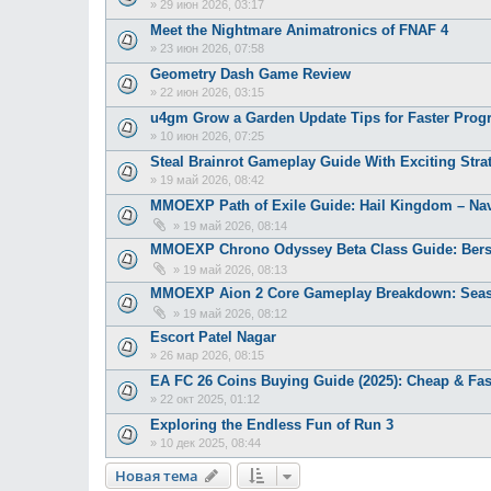
»
29 июн 2026, 03:17
Meet the Nightmare Animatronics of FNAF 4
»
23 июн 2026, 07:58
Geometry Dash Game Review
»
22 июн 2026, 03:15
u4gm Grow a Garden Update Tips for Faster Prog
»
10 июн 2026, 07:25
Steal Brainrot Gameplay Guide With Exciting Str
»
19 май 2026, 08:42
MMOEXP Path of Exile Guide: Hail Kingdom – Nav
»
19 май 2026, 08:14
MMOEXP Chrono Odyssey Beta Class Guide: Bers
»
19 май 2026, 08:13
MMOEXP Aion 2 Core Gameplay Breakdown: Season
»
19 май 2026, 08:12
Escort Patel Nagar
»
26 мар 2026, 08:15
EA FC 26 Coins Buying Guide (2025): Cheap & Fas
»
22 окт 2025, 01:12
Exploring the Endless Fun of Run 3
»
10 дек 2025, 08:44
Новая тема