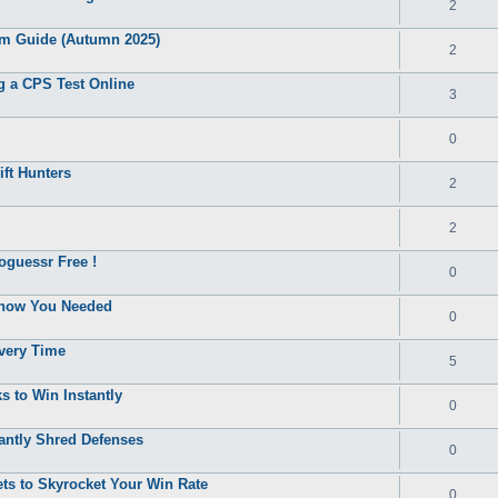
2
m Guide (Autumn 2025)
2
g a CPS Test Online
3
0
ift Hunters
2
2
oguessr Free !
0
Know You Needed
0
Every Time
5
 to Win Instantly
0
antly Shred Defenses
0
ts to Skyrocket Your Win Rate
0