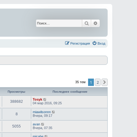
Поиск
Расширенный поис
Регистрация
Вход
1
2
След.
35 тем
Просмотры
Последнее сообщение
Tosyk
388682
04 мар 2016, 09:25
miawilsonnn
8
Вчера, 09:17
avan
5055
Вчера, 07:35
micabe