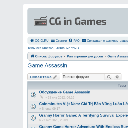
СGIG.RU
Ссылки
FAQ
Связаться с администраци
Темы без ответов
Активные темы
Список форумов
Рип игровых ресурсов
Game Assass
Game Assassin
Поиск
Рас
Новая тема
Темы
Обсуждение Game Assassin
»
29 янв 2012, 06:16
Coinminutes Việt Nam: Giá Trị Bền Vững Luôn 
»
Вчера, 09:17
Granny Horror Game: A Terrifying Survival Experi
»
27 окт 2025, 23:09
Granny Game Horror Adventure With Endless Surv