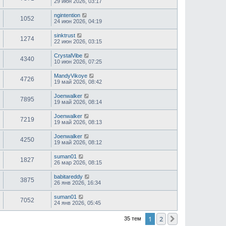
29 июн 2026, 03:17
ngintention
1052
24 июн 2026, 04:19
sinktrust
1274
22 июн 2026, 03:15
CrystalVibe
4340
10 июн 2026, 07:25
MandyVikoye
4726
19 май 2026, 08:42
Joenwalker
7895
19 май 2026, 08:14
Joenwalker
7219
19 май 2026, 08:13
Joenwalker
4250
19 май 2026, 08:12
suman01
1827
26 мар 2026, 08:15
babitareddy
3875
26 янв 2026, 16:34
suman01
7052
24 янв 2026, 05:45
1
2
След.
35 тем