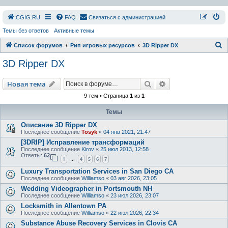
СGIG.RU
FAQ
Связаться с администрацией
Темы без ответов
Активные темы
П
Список форумов
Рип игровых ресурсов
3D Ripper DX
о
3D Ripper DX
и
с
Поиск
Расширенный пои
Новая тема
к
9 тем • Страница
1
из
1
Темы
Описание 3D Ripper DX
Последнее сообщение
Tosyk
«
04 янв 2021, 21:47
[3DRIP] Исправление транcформаций
Последнее сообщение
Kirov
«
25 июл 2013, 12:58
Ответы:
62
1
4
5
6
7
…
Luxury Transportation Services in San Diego CA
Последнее сообщение
Williamso
«
03 авг 2026, 23:05
Wedding Videographer in Portsmouth NH
Последнее сообщение
Williamso
«
23 июл 2026, 23:07
Locksmith in Allentown PA
Последнее сообщение
Williamso
«
22 июл 2026, 22:34
Substance Abuse Recovery Services in Clovis CA