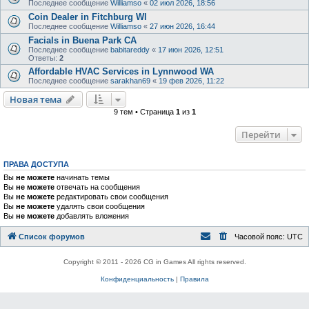
Последнее сообщение
Williamso
«
02 июл 2026, 18:56
Coin Dealer in Fitchburg WI
Последнее сообщение
Williamso
«
27 июн 2026, 16:44
Facials in Buena Park CA
Последнее сообщение
babitareddy
«
17 июн 2026, 12:51
Ответы:
2
Affordable HVAC Services in Lynnwood WA
Последнее сообщение
sarakhan69
«
19 фев 2026, 11:22
Новая тема
9 тем • Страница
1
из
1
Перейти
ПРАВА ДОСТУПА
Вы
не можете
начинать темы
Вы
не можете
отвечать на сообщения
Вы
не можете
редактировать свои сообщения
Вы
не можете
удалять свои сообщения
Вы
не можете
добавлять вложения
Список форумов
Часовой пояс:
UTC
Copyright © 2011 - 2026 CG in Games All rights reserved.
Конфиденциальность
|
Правила