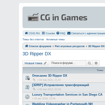
СGIG.RU
Ссылки
FAQ
Связаться с администраци
Темы без ответов
Активные темы
Список форумов
Рип игровых ресурсов
3D Ripper DX
3D Ripper DX
Поиск
Рас
Новая тема
Темы
Описание 3D Ripper DX
»
04 янв 2021, 21:47
[3DRIP] Исправление транcформаций
»
09 янв 2012, 01:03
Luxury Transportation Services in San Diego CA
»
03 авг 2026, 23:05
Wedding Videographer in Portsmouth NH