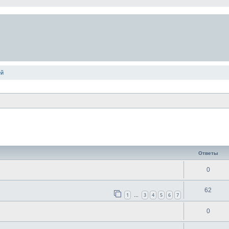
ей
ширенный поиск
Ответы
0
62
1
3
4
5
6
7
…
0