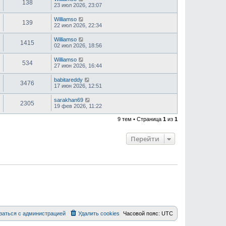
138
23 июл 2026, 23:07
Williamso
139
22 июл 2026, 22:34
Williamso
1415
02 июл 2026, 18:56
Williamso
534
27 июн 2026, 16:44
babitareddy
3476
17 июн 2026, 12:51
sarakhan69
2305
19 фев 2026, 11:22
9 тем • Страница
1
из
1
Перейти
заться с администрацией
Удалить cookies
Часовой пояс:
UTC