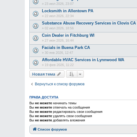
»
23 июл 2026, 23:07
Locksmith in Allentown PA
»
22 июл 2026, 22:34
Substance Abuse Recovery Services in Clovis CA
»
02 июл 2026, 18:56
Coin Dealer in Fitchburg WI
»
27 июн 2026, 16:44
Facials in Buena Park CA
»
30 янв 2026, 12:47
Affordable HVAC Services in Lynnwood WA
»
19 фев 2026, 11:22
Новая тема
Вернуться к списку форумов
ПРАВА ДОСТУПА
Вы
не можете
начинать темы
Вы
не можете
отвечать на сообщения
Вы
не можете
редактировать свои сообщения
Вы
не можете
удалять свои сообщения
Вы
не можете
добавлять вложения
Список форумов