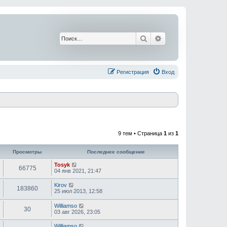
Поиск
Расширенный поис
Регистрация
Вход
9 тем • Страница
1
из
1
Просмотры
Последнее сообщение
Tosyk
66775
04 янв 2021, 21:47
Kirov
183860
25 июл 2013, 12:58
Williamso
30
03 авг 2026, 23:05
Williamso