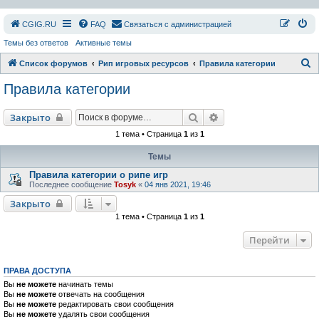
СGIG.RU
FAQ
Связаться с администрацией
Темы без ответов
Активные темы
П
Список форумов
Рип игровых ресурсов
Правила категории
о
Правила категории
и
с
Поиск
Расширенный поиск
Закрыто
к
1 тема • Страница
1
из
1
Темы
Правила категории о рипе игр
Последнее сообщение
Tosyk
«
04 янв 2021, 19:46
Закрыто
1 тема • Страница
1
из
1
Перейти
ПРАВА ДОСТУПА
Вы
не можете
начинать темы
Вы
не можете
отвечать на сообщения
Вы
не можете
редактировать свои сообщения
Вы
не можете
удалять свои сообщения