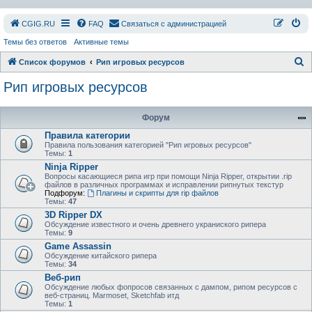
СGIG.RU
FAQ
Связаться с администрацией
Темы без ответов
Активные темы
П
Список форумов
Рип игровых ресурсов
о
Рип игровых ресурсов
и
с
Форум
к
Правила категории
Правила пользования категорией "Рип игровых ресурсов"
Темы:
1
Ninja Ripper
Вопросы касающиеся рипа игр при помощи Ninja Ripper, открытии .rip
файлов в различных программах и исправлении рипнутых текстур
Подфорум:
Плагины и скрипты для rip файлов
Темы:
47
3D Ripper DX
Обсуждение известного и очень древнего украниского рипера
Темы:
9
Game Assassin
Обсуждение китайского рипера
Темы:
34
Веб-рип
Обсуждение любых фопросов связанных с дампом, рипом ресурсов с
веб-страниц. Marmoset, Sketchfab итд
Темы:
1