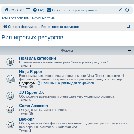
СGIG.RU
FAQ
Связаться с администрацией
Темы без ответов
Активные темы
П
Список форумов
Рип игровых ресурсов
о
Рип игровых ресурсов
и
с
Форум
к
Правила категории
Правила пользования категорией "Рип игровых ресурсов"
Темы:
1
Ninja Ripper
Вопросы касающиеся рипа игр при помощи Ninja Ripper, открытии .rip
файлов в различных программах и исправлении рипнутых текстур
Подфорум:
Плагины и скрипты для rip файлов
Темы:
50
3D Ripper DX
Обсуждение известного и очень древнего украниского рипера
Темы:
9
Game Assassin
Обсуждение китайского рипера
Темы:
35
Веб-рип
Обсуждение любых фопросов связанных с дампом, рипом ресурсов с
веб-страниц. Marmoset, Sketchfab итд
Темы:
1