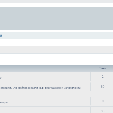
ей
Темы
1
в"
50
 открытии .rip файлов в различных программах и исправлении
9
рипера
35