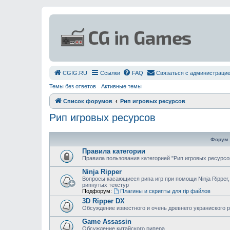
СGIG.RU
Ссылки
FAQ
Связаться с администраци
Темы без ответов
Активные темы
Список форумов
Рип игровых ресурсов
Рип игровых ресурсов
Форум
Правила категории
Правила пользования категорией "Рип игровых ресурсо
Ninja Ripper
Вопросы касающиеся рипа игр при помощи Ninja Ripper,
рипнутых текстур
Подфорум:
Плагины и скрипты для rip файлов
3D Ripper DX
Обсуждение известного и очень древнего украниского 
Game Assassin
Обсуждение китайского рипера