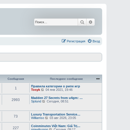
Поиск
Расширенный поис
Регистрация
Вход
Сообщения
Последнее сообщение
Правила категории о рипе игр
1
П
Tosyk
04 янв 2021, 19:46
е
р
Madden 27 Secrets from u4gm: …
2993
е
П
Sjolund
Сегодня, 08:51
й
е
т
р
и
е
к
Luxury Transportation Service…
й
73
п
П
Williamso
03 авг 2026, 23:05
т
о
е
и
с
р
к
Coinminutes Việt Nam: Giá Trị…
227
л
е
п
П
miawilsonnn
Сегодня, 09:17