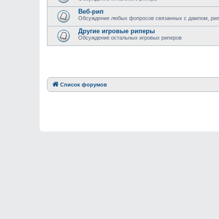
Веб-рип
Обсуждение любых фопросов связанных с дампом, рипом
Другие игровые риперы
Обсуждение остальных игровых риперов
Список форумов