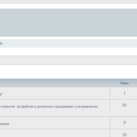
ей
Темы
1
в"
50
 открытии .rip файлов в различных программах и исправлении
9
рипера
35