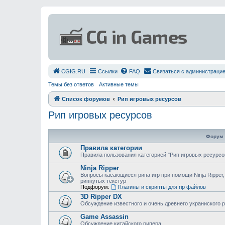
СGIG.RU
Ссылки
FAQ
Связаться с администраци
Темы без ответов
Активные темы
Список форумов
Рип игровых ресурсов
Рип игровых ресурсов
Форум
Правила категории
Правила пользования категорией "Рип игровых ресурсо
Ninja Ripper
Вопросы касающиеся рипа игр при помощи Ninja Ripper,
рипнутых текстур
Подфорум:
Плагины и скрипты для rip файлов
3D Ripper DX
Обсуждение известного и очень древнего украниского 
Game Assassin
Обсуждение китайского рипера