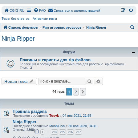
СGIG.RU
FAQ
Связаться с администрацией
Темы без ответов
Активные темы
П
Список форумов
Рип игровых ресурсов
Ninja Ripper
о
Ninja Ripper
и
с
Форум
к
Плагины и скрипты для rip файлов
Коллекция и обсуждение инструментов для работы с .rip файлами
Темы:
3
Поиск
Расширенный пои
Новая тема
1
2
След.
44 темы
Темы
Правила раздела
Последнее сообщение
Tosyk
«
04 янв 2021, 21:55
Ninja Ripper
Последнее сообщение
MooNFish
«
30 ноя 2020, 04:11
Ответы:
2368
1
234
235
236
237
…