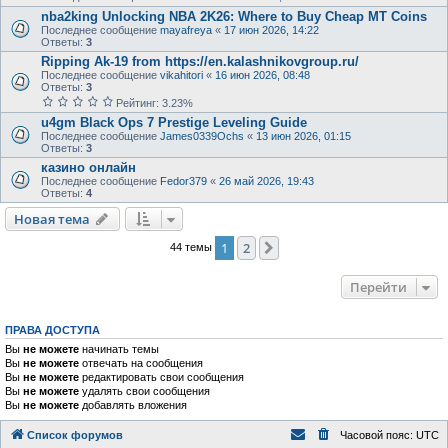
nba2king Unlocking NBA 2K26: Where to Buy Cheap MT Coins
Последнее сообщение
mayafreya
«
17 июн 2026, 14:22
Ответы:
3
Ripping Ak-19 from https://en.kalashnikovgroup.ru/
Последнее сообщение
vikahitori
«
16 июн 2026, 08:48
Ответы:
3
Рейтинг: 3.23%
u4gm Black Ops 7 Prestige Leveling Guide
Последнее сообщение
James0339Ochs
«
13 июн 2026, 01:15
Ответы:
3
казино онлайн
Последнее сообщение
Fedor379
«
26 май 2026, 19:43
Ответы:
4
Новая тема
1
2
След.
44 темы
Перейти
ПРАВА ДОСТУПА
Вы
не можете
начинать темы
Вы
не можете
отвечать на сообщения
Вы
не можете
редактировать свои сообщения
Вы
не можете
удалять свои сообщения
Вы
не можете
добавлять вложения
Список форумов
Часовой пояс:
UTC