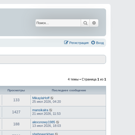
Поиск
Расширенный поис
Регистрация
Вход
4 темы • Страница
1
из
1
Просмотры
Последнее сообщение
MikaylaHoff
133
25 июл 2026, 04:20
mansikalra
1427
21 июл 2026, 11:53
alexsnowy1985
188
13 июл 2026, 18:03
shehnaazkhan