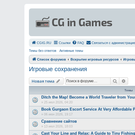
СGIG.RU
Ссылки
FAQ
Связаться с администраци
Темы без ответов
Активные темы
Список форумов
Вскрытие игровых ресурсов
Игровы
Игровые сохранения
Поиск
Рас
Новая тема
Темы
Ditch the Map! Become a World Traveler from Yo
»
25 июл 2026, 04:20
Book Gurgaon Escort Service At Very Affordable P
»
06 июн 2026, 19:17
Сравнение сайтов
»
13 июл 2026, 18:03
Cast Your Line and Relax: A Guide to Tiny Fishin