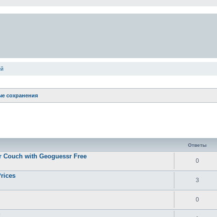
ей
е сохранения
ширенный поиск
Ответы
ur Couch with Geoguessr Free
0
rices
3
0
g