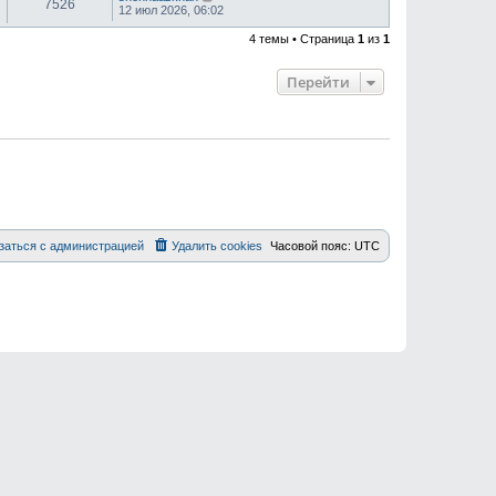
7526
12 июл 2026, 06:02
4 темы • Страница
1
из
1
Перейти
заться с администрацией
Удалить cookies
Часовой пояс:
UTC